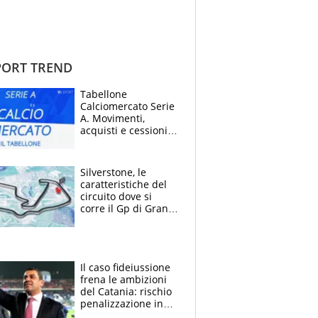
ORT TREND
Tabellone
Calciomercato Serie
A. Movimenti,
acquisti e cessioni:
estate 2026-27
Silverstone, le
caratteristiche del
circuito dove si
corre il Gp di Gran
Bretagna del
Motomondiale
Il caso fideiussione
frena le ambizioni
del Catania: rischio
penalizzazione in
classifica, cosa