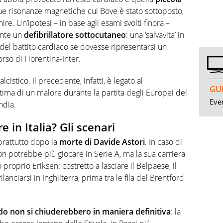
e risonanze magnetiche cui Bove è stato sottoposto,
e. Un’ipotesi – in base agli esami svolti finora –
ante un
defibrillatore sottocutaneo
: una ‘salvavita’ in
e del battito cardiaco se dovesse ripresentarsi un
so di Fiorentina-Inter.
istico. Il precedente, infatti, è legato al
GUI
ittima di un malore durante la partita degli Europei del
Even
ndia.
 in Italia? Gli scenari
oprattutto dopo la
morte di Davide Astori
. In caso di
n potrebbe più giocare in Serie A, ma la sua carriera
proprio Eriksen: costretto a lasciare il Belpaese, il
ilanciarsi in Inghilterra, prima tra le fila del Brentford
Edo non si chiuderebbero in maniera definitiva
: la