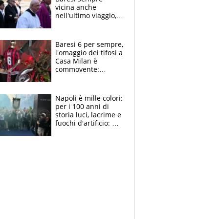
vicina anche
nell'ultimo viaggio,
la moglie Maura, i
figli e i suoi cari
circondati
Baresi 6 per sempre,
dall'affetto dei tifosi
l'omaggio dei tifosi a
Casa Milan è
commovente:
maglie, bandiere,
sciarpe, lacrime e
bigliettini
Napoli è mille colori:
per i 100 anni di
storia luci, lacrime e
fuochi d'artificio: De
Laurentiis salta al
coro anti-Juve