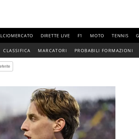
ALCIOMERCATO
DIRETTE LIVE
F1
MOTO
TENNIS
G
CLASSIFICA
MARCATORI
PROBABILI FORMAZIONI
eferite