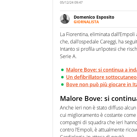
05/12/24 09:47
Domenico Esposito
GIORNALISTA
Da vent’anni in campo e sul cam
Passione smisurata per il calcio
La Fiorentina, eliminata dall’Empoli a
guai a dirgli di no
che, dall’ospedale Careggi, ha segui
Intanto si profila un’ipotesi che risc
Serie A.
Malore Bove: si continua a ind
Un defibrillatore sottocutane
Bove non può più giocare in Ita
Malore Bove: si continu
Anche ieri non è stato diffuso alcun 
cui miglioramento è costante come 
compagni di squadra che ieri hann
contro l’Empoli, è attualmente ricov
Cardiologia, in attesa di novità.