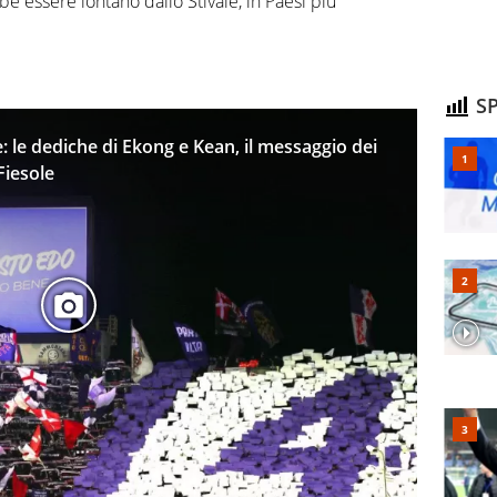
e essere lontano dallo Stivale, in Paesi più
SP
: le dediche di Ekong e Kean, il messaggio dei
Fiesole