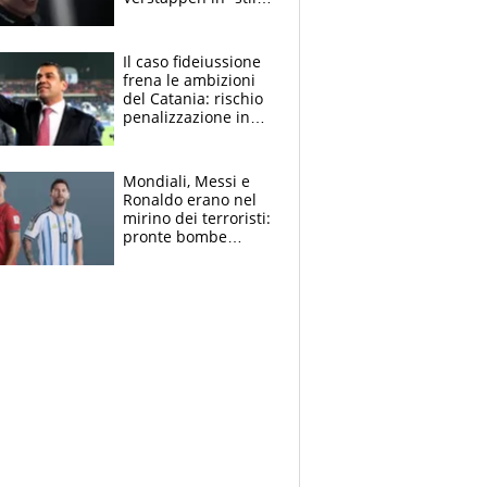
Antonelli”. Colapinto
derubato, che
attacco all’Italia
Il caso fideiussione
frena le ambizioni
del Catania: rischio
penalizzazione in
classifica, cosa
succede?
Mondiali, Messi e
Ronaldo erano nel
mirino dei terroristi:
pronte bombe
contro la Pulce