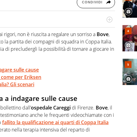
CONDIVIDI
po per vivere ogni evento in tutte le sue sfaccettature.
 e per la sfera di cuoio. Il pallone è una cosa serissima,
i rigori, non è riuscita a regalare un sorriso a
Bove
,
to la partita dei compagni di squadra in Coppa Italia.
hia di precludergli la possibilità di tornare a giocare in
agare sulle cause
o come per Eriksen
lia? Gli scenari
a a indagare sulle cause
bollettino dall’
ospedale Careggi
di Firenze.
Bove
, il
testimoniano anche le frequenti videochiamate con i
o
fallito la qualificazione ai quarti di Coppa Italia
erato nella terapia intensiva del reparto di