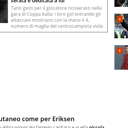
serata è dedicata a lui
Tanti gesti per il giocatore ricoverato nella
gara di Coppa Italia: i loro gol entrambi gli
attaccani mostrano con la mano il 4,
numero di maglia del centrocampista viola
cutaneo come per Eriksen
a abbia provocato l’arresto cardiaco e quella
piccola