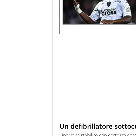
Un defibrillatore sotto
Una volta stabilito con certezza cos