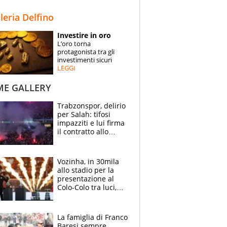
STORIE
lleria Delfino
SPECIALI
Investire in oro
L’oro torna
ESPERTI
protagonista tra gli
investimenti sicuri
LEGGI
CONTATTI
ME GALLERY
Trabzonspor, delirio
per Salah: tifosi
impazziti e lui firma
il contratto allo
stadio
Vozinha, in 30mila
allo stadio per la
presentazione al
Colo-Colo tra luci,
spettacolo, elicotteri
e paracadutisti
La famiglia di Franco
Baresi sempre