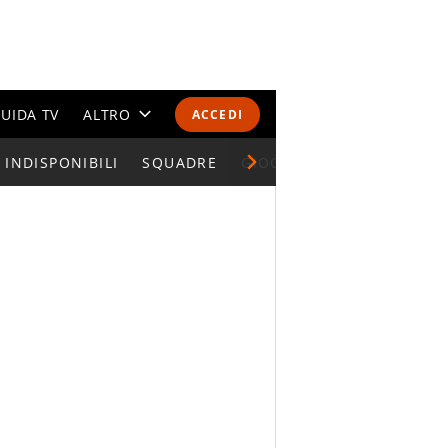
UIDA TV
ALTRO
ACCEDI
INDISPONIBILI
CALENDARI E CLASSIFICHE
SQUADRE
GIOCATORI SERIE A
ALTRI SPORT
MONDIALI 2026
OLIMPIADI
GOSSIP
LIFESTYLE