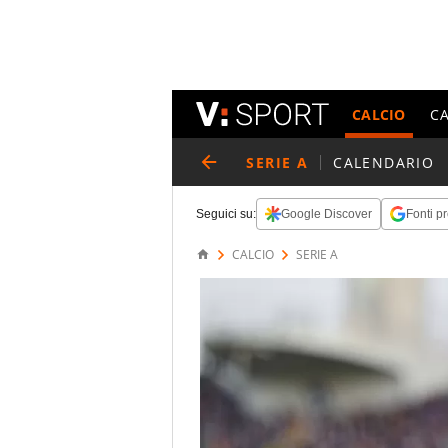
CALCIO
C
SERIE A
CALENDARIO
Seguici su:
Google Discover
Fonti pr
CALCIO
SERIE A