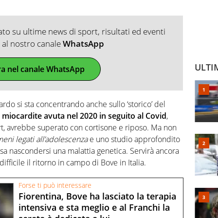
o su ultime news di sport, risultati ed eventi
ti al nostro canale
WhatsApp
ULTI
ra nel canale WhatsApp
ardo si sta concentrando anche sullo ‘storico’ del
a
miocardite avuta nel 2020 in seguito al Covid
,
ort, avrebbe superato con cortisone e riposo. Ma non
eni legati all’adolescenza
e uno studio approfondito
sa nascondersi una malattia genetica. Servirà ancora
icile il ritorno in campo di Bove in Italia.
Forse ti può interessare
Fiorentina, Bove ha lasciato la terapia
intensiva e sta meglio e al Franchi la