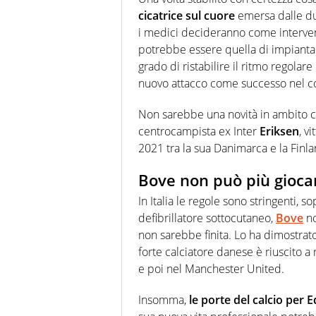
cicatrice sul cuore
emersa dalle du
i medici decideranno come intervenir
potrebbe essere quella di impiant
grado di ristabilire il ritmo regolar
nuovo attacco come successo nel cor
Non sarebbe una novità in ambito calc
centrocampista ex Inter
Eriksen
, v
2021 tra la sua Danimarca e la Finla
Bove non può più giocare
In Italia le regole sono stringenti, s
defibrillatore sottocutaneo,
Bove
no
non sarebbe finita. Lo ha dimostrato 
forte calciatore danese è riuscito a r
e poi nel Manchester United.
Insomma,
le porte del calcio per 