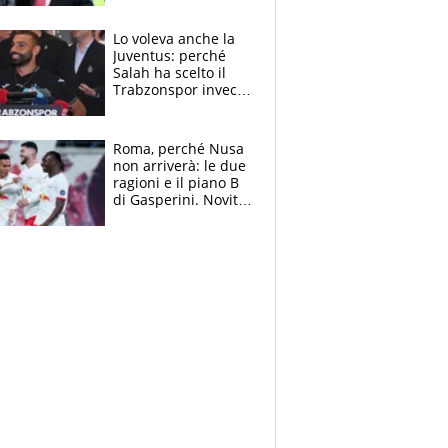
succede?
Lo voleva anche la
Juventus: perché
Salah ha scelto il
Trabzonspor invece
di un top club
Roma, perché Nusa
non arriverà: le due
ragioni e il piano B
di Gasperini. Novità
su Pellegrini e
Cacciamani