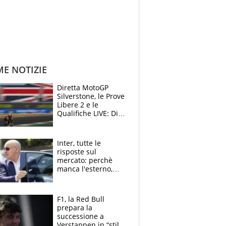
ME NOTIZIE
Diretta MotoGP
Silverstone, le Prove
Libere 2 e le
Qualifiche LIVE: Di
Giannantonio
risponde a
Bezzecchi
Inter, tutte le
risposte sul
mercato: perchè
manca l'esterno,
perchè Romero è
sfumato, quale è il
vero obiettivo di
F1, la Red Bull
Marotta
prepara la
successione a
Verstappen in “stile