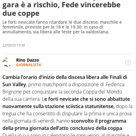
gara è a rischio, Fede vincerebbe
due coppe
Le forti nevicate fanno ritardare le due discese, maschile e
femminile, previste per le 18 e le 19.30: in caso di
annullamento, via libera alle feste per la valdostana.
22/03/25 15:30
Rino Dazzo
GIORNALISTA
Se mai ci fosse modo di traslare il glossario del calcio in
una nicchia di esperti, lui ne farebbe parte. Non si perde
Cambia l’orario d’inizio della discesa libera alle Finali di
una svista arbitrale né gli umori social del mondo delle
Sun Valley
, primo matchpoint a disposizione di Federica
curve
Brignone per conquistare la seconda Coppa del Mondo
della sua carriera. L
e forti nevicate che si sono abbattute
nuovamente sulla stazione sciistica statunitense,
dopo la
tregua che ha consentito di disputare la prima e unica prova
nella giornata di venerdì, hanno
sconvolto il programma
della prima giornata dell’atto conclusivo della coppa
.
Quella in cui sono in calendario le gare veloci, al maschile e