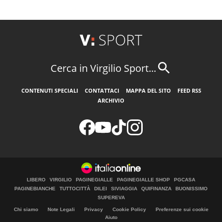
Cerca in Virgilio Sport...
CONTENUTI SPECIALI
CONTATTACI
MAPPA DEL SITO
FEED RSS
ARCHIVIO
LIBERO
VIRGILIO
PAGINEGIALLE
PAGINEGIALLE SHOP
PGCASA
PAGINEBIANCHE
TUTTOCITTÀ
DILEI
SIVIAGGIA
QUIFINANZA
BUONISSIMO
SUPEREVA
Chi siamo
Note Legali
Privacy
Cookie Policy
Preferenze sui cookie
Aiuto