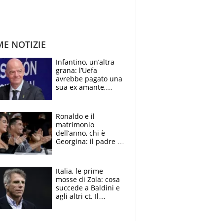
ME NOTIZIE
Infantino, un’altra
grana: l’Uefa
avrebbe pagato una
sua ex amante,
scoppia lo scandalo
Ronaldo e il
matrimonio
dell’anno, chi è
Georgina: il padre in
galera, l’incontro da
Gucci e il boom
social
Italia, le prime
mosse di Zola: cosa
succede a Baldini e
agli altri ct. Il
Borussia tenta un
altro sgarbo agli