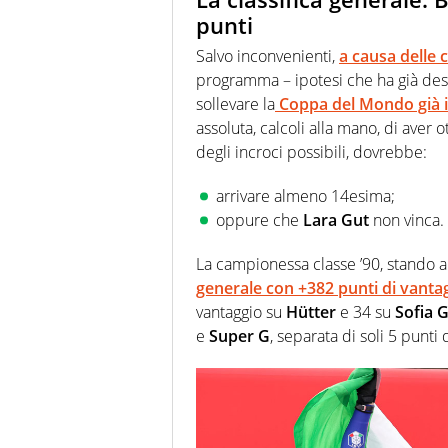
punti
Salvo inconvenienti,
a causa delle 
programma – ipotesi che ha già des
sollevare la
Coppa del Mondo già il
assoluta, calcoli alla mano, di aver 
degli incroci possibili, dovrebbe:
arrivare almeno 14esima;
oppure che
Lara Gut
non vinca.
La campionessa classe ’90, stando a
generale
con +382 punti
di vantag
vantaggio su
Hütter
e 34 su
Sofia 
e
Super G
, separata di soli 5 punti