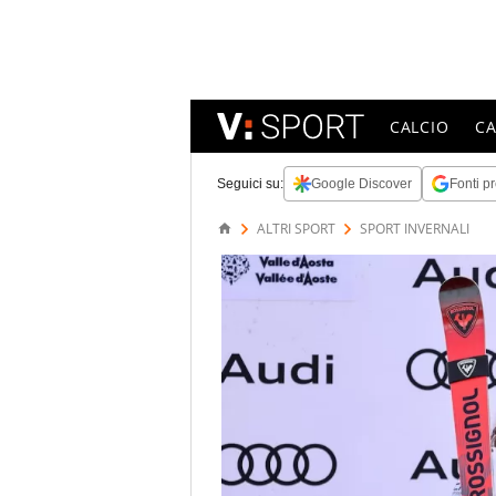
CALCIO
C
Seguici su:
Google Discover
Fonti pr
ALTRI SPORT
SPORT INVERNALI