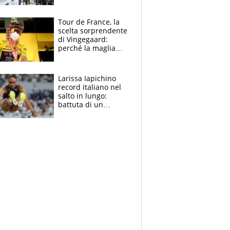
rito della Norvegia
di Haaland e
compagni
Tour de France, la
scelta sorprendente
di Vingegaard:
perché la maglia
gialla indossa la
mascherina, il
rischio da evitare
Larissa Iapichino
record italiano nel
salto in lungo:
battuta di un
centimetro mamma
Fiona May