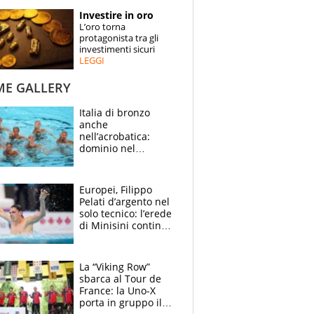
STORIE
Investire in oro
L’oro torna
SPECIALI
protagonista tra gli
investimenti sicuri
LEGGI
ESPERTI
ME GALLERY
CONTATTI
Italia di bronzo
anche
nell’acrobatica:
dominio nel
medagliere, ora
tocca a Ceccon, Curti
e compagni
Europei, Filippo
continuare
Pelati d’argento nel
solo tecnico: l’erede
di Minisini continua
a stupire, Los
Angeles è già nel
mirino
La “Viking Row”
sbarca al Tour de
France: la Uno-X
porta in gruppo il