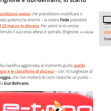
condizioni meteo
che potrebbero modificare il
tato polemiche enormi – la nostra
Fede
potrebbe
 22 marzo in discesa
. Per avere la sicurezza
ottenuto il successo atteso e sperato, Brignone, a causa
GUI
Even
lla classifica aggiornata, al momento guida
quella
gio e le classifiche di discesa
– con 16 lunghezze di
Goggia
, che non mollerà di certo neanche un punto –
 da
Gut-Behrami.