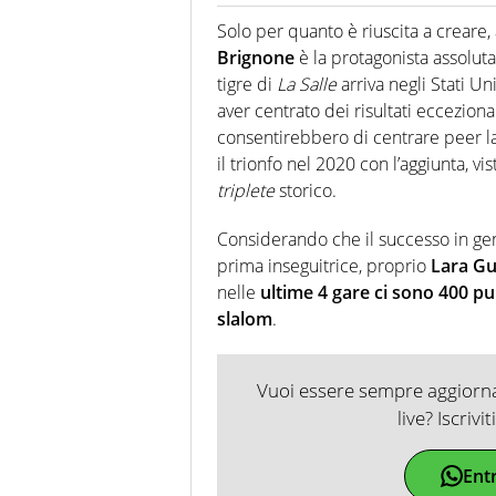
Giornalista professionista dal 
soprattutto di calcio, di sport
Solo per quanto è riuscita a creare, 
nell'ambito della creazione di 
Brignone
è la protagonista assolut
ruolo di libero. Cura una classi
tigre di
La Salle
arriva negli Stati Uni
aver centrato dei risultati ecceziona
consentirebbero di centrare peer la
il trionfo nel 2020 con l’aggiunta, vi
triplete
storico.
Considerando che il successo in gene
prima inseguitrice, proprio
Lara G
nelle
ultime 4 gare ci sono 400 pun
slalom
.
Vuoi essere sempre aggiornat
live? Iscrivi
Ent