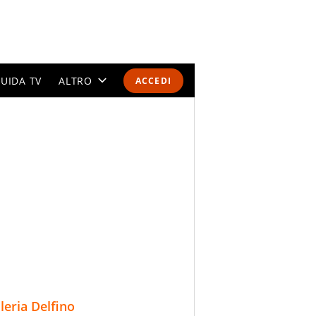
UIDA TV
ALTRO
ACCEDI
CALENDARI E CLASSIFICHE
ALTRI SPORT
MONDIALI 2026
OLIMPIADI
GOSSIP
LIFESTYLE
lleria Delfino