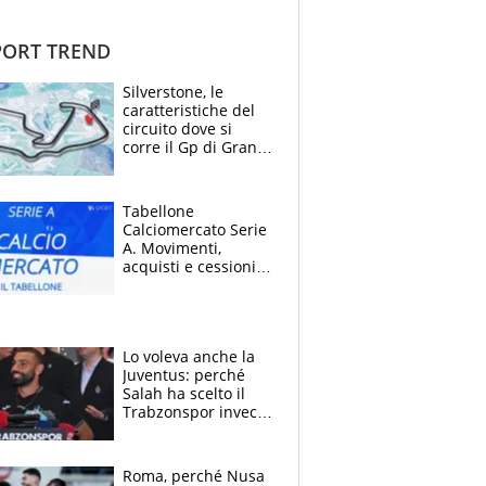
ORT TREND
Silverstone, le
caratteristiche del
circuito dove si
corre il Gp di Gran
Bretagna del
Motomondiale
Tabellone
Calciomercato Serie
A. Movimenti,
acquisti e cessioni:
estate 2026-27
Lo voleva anche la
Juventus: perché
Salah ha scelto il
Trabzonspor invece
di un top club
Roma, perché Nusa