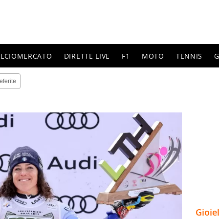
ALCIOMERCATO
DIRETTE LIVE
F1
MOTO
TENNIS
G
eferite
Gioie