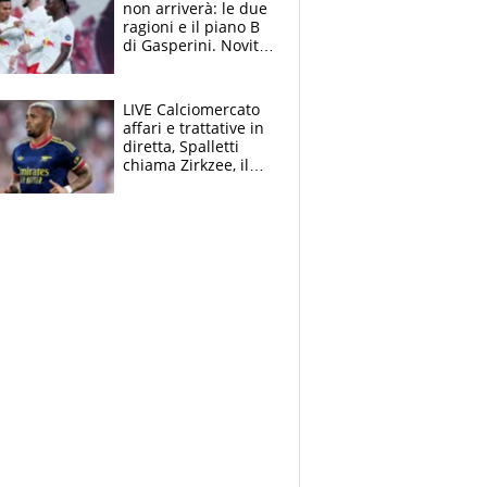
non arriverà: le due
ragioni e il piano B
di Gasperini. Novità
su Pellegrini e
Cacciamani
LIVE Calciomercato
affari e trattative in
diretta, Spalletti
chiama Zirkzee, il
Milan valuta il
ritorno di Brahim
Diaz