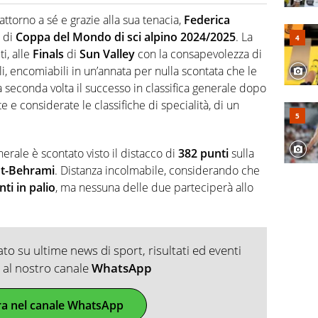
2007, scrive per curiosità personale e necessità:
 e dei suoi protagonisti, concedendosi innocenti evasioni
attorno a sé e grazie alla sua tenacia,
Federica
format. Un tempo ala destra, oggi si sente a suo agio nel
a di
Coppa del Mondo di sci alpino 2024/2025
. La
fica riservata dei migliori 5 calciatori di sempre.
ti, alle
Finals
di
Sun Valley
con la consapevolezza di
li, encomiabili in un’annata per nulla scontata che le
 seconda volta il successo in classifica generale dopo
ste e considerate le classifiche di specialità, di un
rale è scontato visto il distacco di
382 punti
sulla
ut-Behrami
. Distanza incolmabile, considerando che
ti in palio
, ma nessuna delle due parteciperà allo
o su ultime news di sport, risultati ed eventi
ti al nostro canale
WhatsApp
ra nel canale WhatsApp