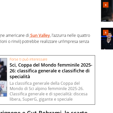
gne americane di
Sun Valley
, l’azzurra nelle quattro
oni o rinvii) potrebbe realizzare un’impresa senza
Forse ti può interessare
Sci, Coppa del Mondo femminile 2025-
26: classifica generale e classifiche di
specialità
La classifica generale della Coppa del
Mondo di Sci alpino femminile 2025-26.
Classifica generale e di specialità: discesa
libera, SuperG, gigante e speciale
 Brignone e Gut-Behrami, lo scarto