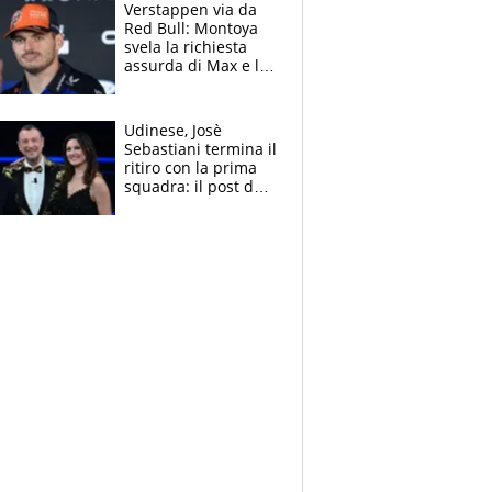
azzurri
Verstappen via da
Red Bull: Montoya
svela la richiesta
assurda di Max e lo
avverte: “Sicuro
Mercedes e
McLaren siano
Udinese, Josè
meglio?”
Sebastiani termina il
ritiro con la prima
squadra: il post del
figlio di Amadeus e
Sanremo sullo
sfondo