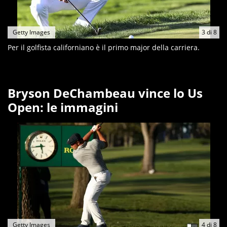
Getty Images
3
di
8
Per il golfista californiano è il primo major della carriera.
Bryson DeChambeau vince lo Us
Open: le immagini
Getty Images
4
di
8