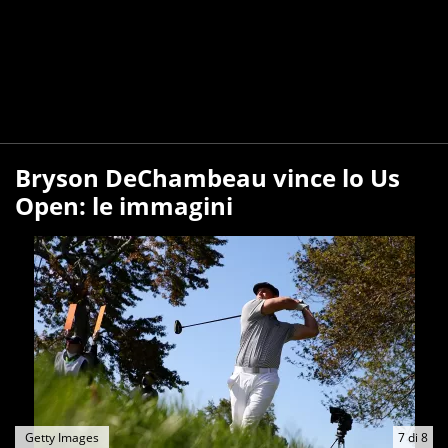
Bryson DeChambeau vince lo Us
Open: le immagini
Getty Images
7
di
8