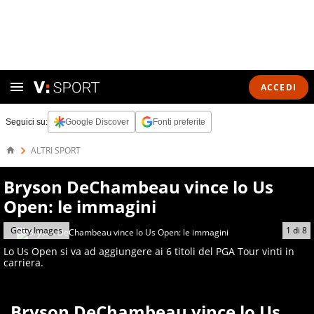
ACCEDI
Seguici su:
Google Discover
Fonti preferite
ALTRI SPORT
Bryson DeChambeau vince lo Us
Open: le immagini
Getty Images
1
di
8
Lo Us Open si va ad aggiungere ai 6 titoli del PGA Tour vinti in
carriera.
Bryson DeChambeau vince lo Us