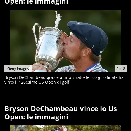
Open: le immagini
Getty Images
5
di
8
Bryson DeChambeau grazie a uno stratosferico giro finale ha
vinto il 120esimo US Open di golf.
Bryson DeChambeau vince lo Us
Open: le immagini