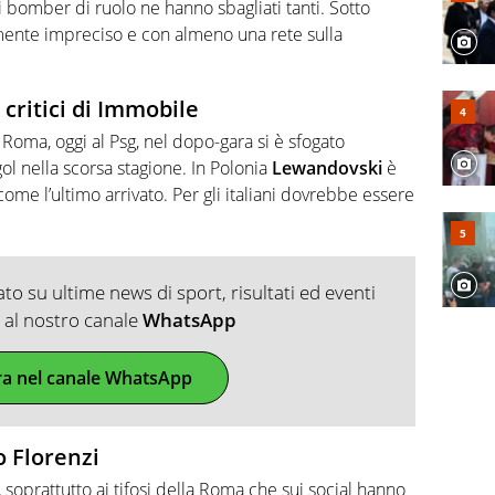
i bomber di ruolo ne hanno sbagliati tanti. Sotto
ente impreciso e con almeno una rete sulla
 critici di Immobile
Roma, oggi al Psg, nel dopo-gara si è sfogato
l nella scorsa stagione. In Polonia
Lewandovski
è
come l’ultimo arrivato. Per gli italiani dovrebbe essere
o su ultime news di sport, risultati ed eventi
ti al nostro canale
WhatsApp
ra nel canale WhatsApp
o Florenzi
soprattutto ai tifosi della Roma che sui social hanno