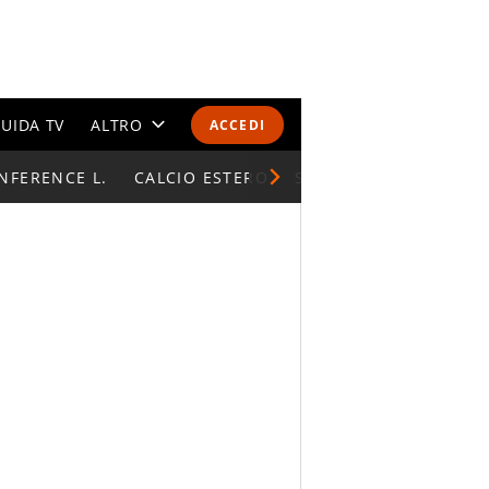
UIDA TV
ALTRO
ACCEDI
NFERENCE L.
CALENDARI E CLASSIFICHE
CALCIO ESTERO
SUPERCOPPA ITALIAN
ALTRI SPORT
MONDIALI 2026
OLIMPIADI
GOSSIP
LIFESTYLE