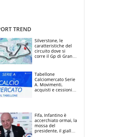
ORT TREND
Silverstone, le
caratteristiche del
circuito dove si
corre il Gp di Gran
Bretagna del
Motomondiale
Tabellone
Calciomercato Serie
A. Movimenti,
acquisti e cessioni:
estate 2026-27
Fifa, Infantino è
accerchiato ormai, la
mossa del
presidente, il giallo
dimissioni e la verità