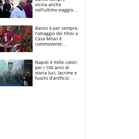
vicina anche
nell'ultimo viaggio,
la moglie Maura, i
figli e i suoi cari
circondati
Baresi 6 per sempre,
dall'affetto dei tifosi
l'omaggio dei tifosi a
Casa Milan è
commovente:
maglie, bandiere,
sciarpe, lacrime e
bigliettini
Napoli è mille colori:
per i 100 anni di
storia luci, lacrime e
fuochi d'artificio: De
Laurentiis salta al
coro anti-Juve