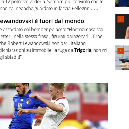
 alla TV potreste vederla. Sempre più convinto che te
non hai neanche guardato in faccia Pellegrini……”
 Lewandovski è fuori dal mondo
one azzardato col bomber polacco: “Florenzi cosa stai
erli nella stessa frase , figurati paragonarli . Eroe
 che Robert Lewandowski non parli italiano,
 dichiarazioni su Immobile, la fuga da
Trigoria
, non mi
li sbiaditi”.