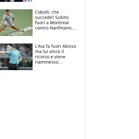
sulla telefonata a
Trump
Cobolli, che
succede? Subito
fuori a Montreal
contro Hanfmann,
per Flavio è tutta
colpa della tosse
L'Aia fa fuori Abisso
ma lui vince il
ricorso e viene
riammesso:
continua momento
nero per gli arbitri