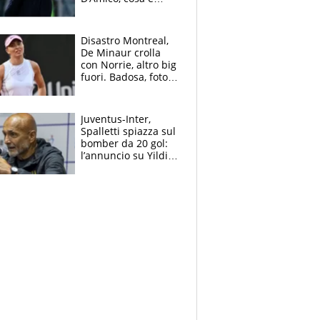
successo dopo il flop
per Nusa
Disastro Montreal,
De Minaur crolla
con Norrie, altro big
fuori. Badosa, foto
dall'ospedale e fan
preoccupati
Juventus-Inter,
Spalletti spiazza sul
bomber da 20 gol:
l’annuncio su Yildiz
e la risposta su
Bastoni