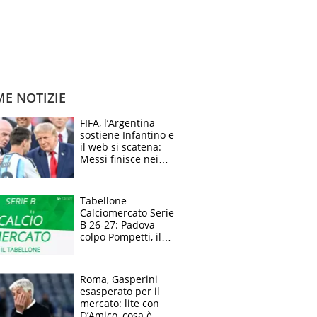
ME NOTIZIE
FIFA, l’Argentina
sostiene Infantino e
il web si scatena:
Messi finisce nei
meme, la Seleccion
travolta dalle
polemiche
Tabellone
Calciomercato Serie
B 26-27: Padova
colpo Pompetti, il
Sudtirol annuncia
Bjarkason
Roma, Gasperini
esasperato per il
mercato: lite con
D’Amico, cosa è