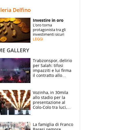
STORIE
lleria Delfino
SPECIALI
Investire in oro
L’oro torna
ESPERTI
protagonista tra gli
investimenti sicuri
LEGGI
CONTATTI
ME GALLERY
Trabzonspor, delirio
per Salah: tifosi
impazziti e lui firma
il contratto allo
stadio
Vozinha, in 30mila
allo stadio per la
presentazione al
Colo-Colo tra luci,
spettacolo, elicotteri
e paracadutisti
La famiglia di Franco
Baresi sempre