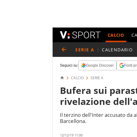
CALCIO
C
SERIE A
CALENDARIO
Seguici su:
Google Discover
Fonti pr
CALCIO
SERIE A
Bufera sui parast
rivelazione dell
Il terzino dell'Inter accusato da a
Barcellona.
12/12/19 11:00