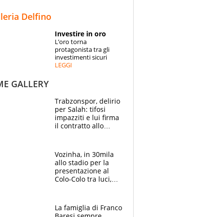
STORIE
lleria Delfino
SPECIALI
Investire in oro
L’oro torna
ESPERTI
protagonista tra gli
investimenti sicuri
LEGGI
CONTATTI
ME GALLERY
Trabzonspor, delirio
per Salah: tifosi
impazziti e lui firma
il contratto allo
stadio
Vozinha, in 30mila
allo stadio per la
presentazione al
Colo-Colo tra luci,
spettacolo, elicotteri
e paracadutisti
La famiglia di Franco
Baresi sempre