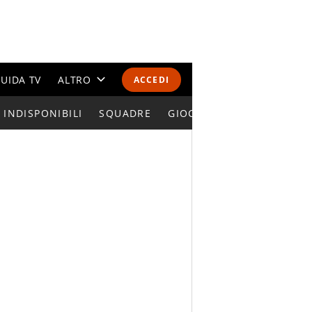
UIDA TV
ALTRO
ACCEDI
INDISPONIBILI
CALENDARI E CLASSIFICHE
SQUADRE
GIOCATORI SERIE A
ALTRI SPORT
MONDIALI 2026
OLIMPIADI
GOSSIP
LIFESTYLE