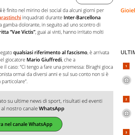
Gioie
hi
è finito nel mirino dei social da alcuni giorni per
arastinchi
inquadrati durante
Inter-Barcellona
la gamba dolorante, in seguito ad uno scontro di
itta “Vae Victis”
, guai ai vinti, hanno irritato molti
ULTI
 negato
qualsiasi riferimento al fascismo
, è arrivata
del giocatore
Mario Giuffredi
, che a
il caso: “Ci tengo a fare una premessa: Biraghi gioca
onista ormai da diversi anni e sul suo conto non si è
 particolare”.
o su ultime news di sport, risultati ed eventi
ti al nostro canale
WhatsApp
ra nel canale WhatsApp