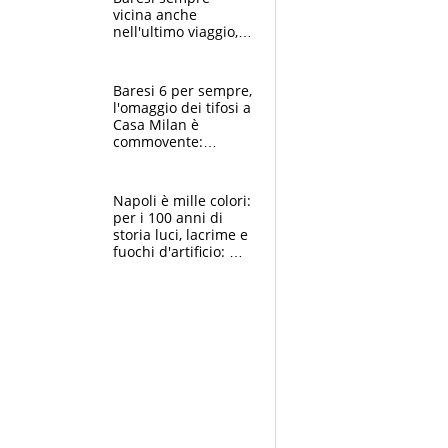
vicina anche
nell'ultimo viaggio,
la moglie Maura, i
figli e i suoi cari
circondati
Baresi 6 per sempre,
dall'affetto dei tifosi
l'omaggio dei tifosi a
Casa Milan è
commovente:
maglie, bandiere,
sciarpe, lacrime e
bigliettini
Napoli è mille colori:
per i 100 anni di
storia luci, lacrime e
fuochi d'artificio: De
Laurentiis salta al
coro anti-Juve