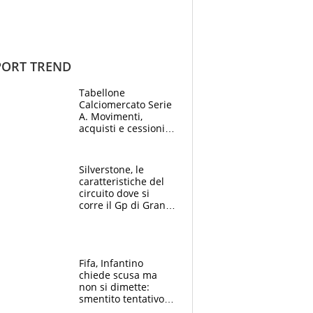
ORT TREND
Tabellone
Calciomercato Serie
A. Movimenti,
acquisti e cessioni:
estate 2026-27
Silverstone, le
caratteristiche del
circuito dove si
corre il Gp di Gran
Bretagna del
Motomondiale
Fifa, Infantino
chiede scusa ma
non si dimette:
smentito tentativo di
corruzione al