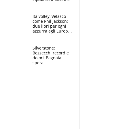
figlio di Amadeus e
Sanremo sullo
sfondo
Italvolley, Velasco
come Phil Jackson:
due libri per ogni
azzurra agli Europei.
Quello per Sylla è
“geniale”
Silverstone:
Bezzecchi record e
dolori, Bagnaia
spera
nell'antidolorifico,
Marquez si tira fuori
e vota Aprilia