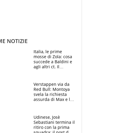
ME NOTIZIE
Italia, le prime
mosse di Zola: cosa
succede a Baldini e
agli altri ct. Il
Borussia tenta un
altro sgarbo agli
azzurri
Verstappen via da
Red Bull: Montoya
svela la richiesta
assurda di Max e lo
avverte: “Sicuro
Mercedes e
McLaren siano
Udinese, Josè
meglio?”
Sebastiani termina il
ritiro con la prima
squadra: il post del