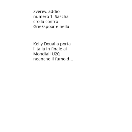
Marocco
Zverev, addio
numero 1: Sascha
crolla contro
Griekspoor e nella
sfida a due con
Sinner si conferma
terzo. Quanti malori
Kelly Doualla porta
a Montreal
l'Italia in finale ai
Mondiali U20,
neanche il fumo di
un incendio la frena
sui 100 metri