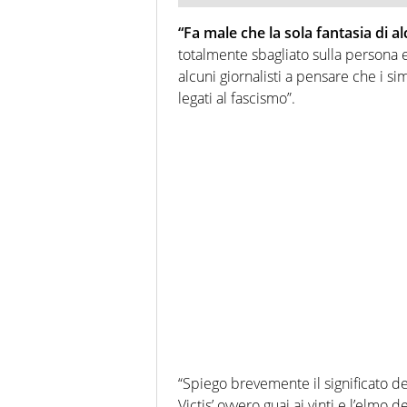
“Fa male che la sola fantasia di al
totalmente sbagliato sulla persona e
alcuni giornalisti a pensare che i si
legati al fascismo”.
“Spiego brevemente il significato de
Victis’ ovvero guai ai vinti e l’elmo d