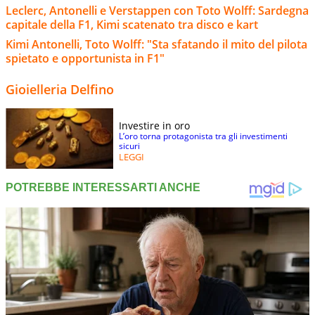
Leclerc, Antonelli e Verstappen con Toto Wolff: Sardegna
capitale della F1, Kimi scatenato tra disco e kart
Kimi Antonelli, Toto Wolff: "Sta sfatando il mito del pilota
spietato e opportunista in F1"
Gioielleria Delfino
Investire in oro
L’oro torna protagonista tra gli investimenti
sicuri
LEGGI