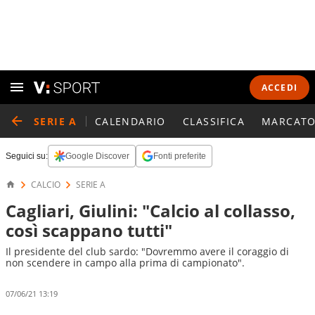
ACCEDI
SERIE A
CALENDARIO
CLASSIFICA
MARCATO
Seguici su:
Google Discover
Fonti preferite
CALCIO
SERIE A
Cagliari, Giulini: "Calcio al collasso,
così scappano tutti"
Il presidente del club sardo: "Dovremmo avere il coraggio di
non scendere in campo alla prima di campionato".
07/06/21 13:19