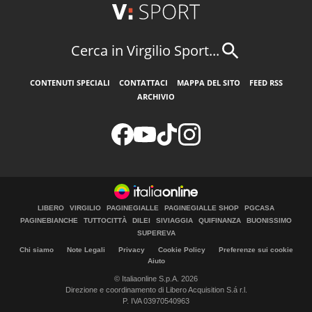
Cerca in Virgilio Sport...
CONTENUTI SPECIALI
CONTATTACI
MAPPA DEL SITO
FEED RSS
ARCHIVIO
LIBERO
VIRGILIO
PAGINEGIALLE
PAGINEGIALLE SHOP
PGCASA
PAGINEBIANCHE
TUTTOCITTÀ
DILEI
SIVIAGGIA
QUIFINANZA
BUONISSIMO
SUPEREVA
Chi siamo
Note Legali
Privacy
Cookie Policy
Preferenze sui cookie
Aiuto
© Italiaonline S.p.A. 2026
Direzione e coordinamento di Libero Acquisition S.á r.l.
P. IVA 03970540963