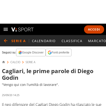
ACCEDI
SERIE A
CALENDARIO
CLASSIFICA
MARCATO
Seguici su:
Google Discover
Fonti preferite
CALCIO
SERIE A
Cagliari, le prime parole di Diego
Godin
"Vengo qui con l'umiltà di lavorare".
25/09/20 14:25
Il neo difensore del Cagliari Diego Godin ha rilasciato le sue