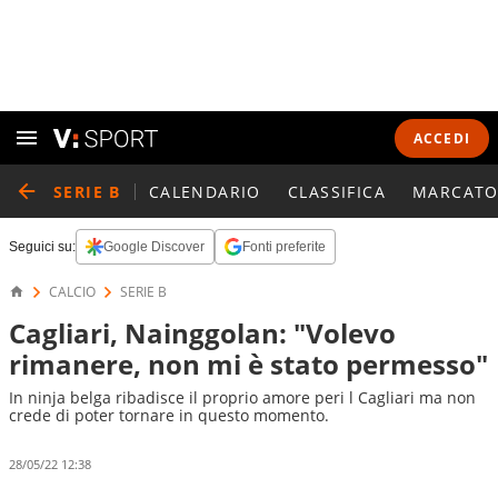
ACCEDI
SERIE B
CALENDARIO
CLASSIFICA
MARCATO
Seguici su:
Google Discover
Fonti preferite
CALCIO
SERIE B
Cagliari, Nainggolan: "Volevo
rimanere, non mi è stato permesso"
In ninja belga ribadisce il proprio amore peri l Cagliari ma non
crede di poter tornare in questo momento.
28/05/22 12:38