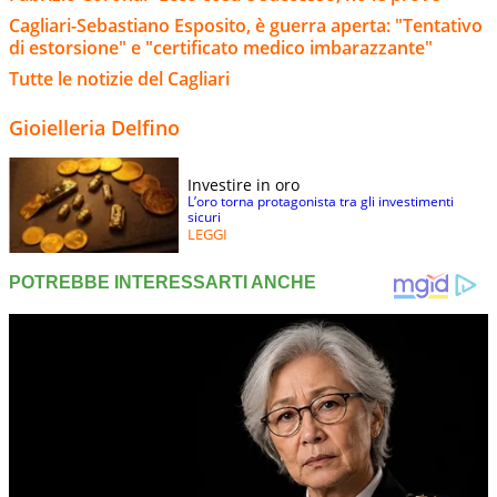
Cagliari-Sebastiano Esposito, è guerra aperta: "Tentativo
di estorsione" e "certificato medico imbarazzante"
Tutte le notizie del Cagliari
Gioielleria Delfino
Investire in oro
L’oro torna protagonista tra gli investimenti
sicuri
LEGGI