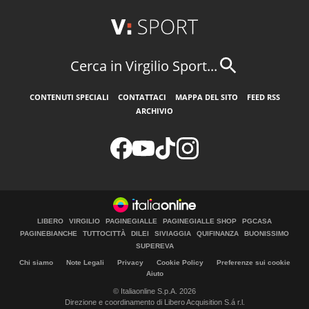
Cerca in Virgilio Sport...
CONTENUTI SPECIALI
CONTATTACI
MAPPA DEL SITO
FEED RSS
ARCHIVIO
LIBERO
VIRGILIO
PAGINEGIALLE
PAGINEGIALLE SHOP
PGCASA
PAGINEBIANCHE
TUTTOCITTÀ
DILEI
SIVIAGGIA
QUIFINANZA
BUONISSIMO
SUPEREVA
Chi siamo
Note Legali
Privacy
Cookie Policy
Preferenze sui cookie
Aiuto
© Italiaonline S.p.A. 2026
Direzione e coordinamento di Libero Acquisition S.á r.l.