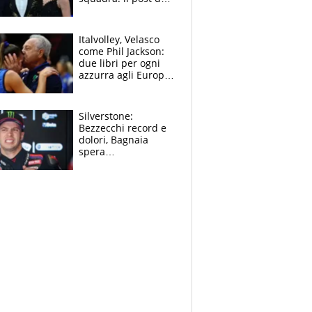
figlio di Amadeus e
Sanremo sullo
sfondo
Italvolley, Velasco
come Phil Jackson:
due libri per ogni
azzurra agli Europei.
Quello per Sylla è
“geniale”
Silverstone:
Bezzecchi record e
dolori, Bagnaia
spera
nell'antidolorifico,
Marquez si tira fuori
e vota Aprilia