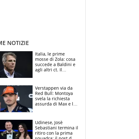
ME NOTIZIE
Italia, le prime
mosse di Zola: cosa
succede a Baldini e
agli altri ct. Il
Borussia tenta un
altro sgarbo agli
azzurri
Verstappen via da
Red Bull: Montoya
svela la richiesta
assurda di Max e lo
avverte: “Sicuro
Mercedes e
McLaren siano
Udinese, Josè
meglio?”
Sebastiani termina il
ritiro con la prima
squadra: il post del