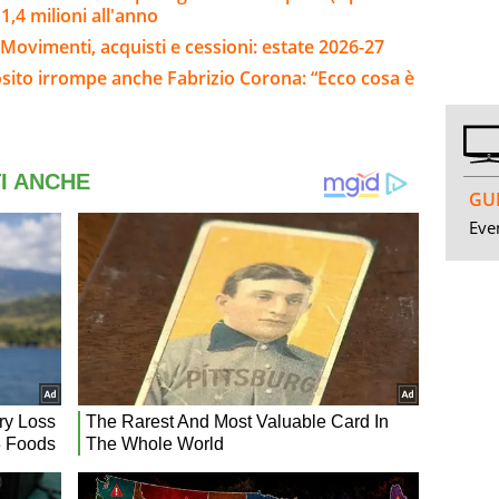
,4 milioni all'anno
Movimenti, acquisti e cessioni: estate 2026-27
osito irrompe anche Fabrizio Corona: “Ecco cosa è
GUI
Even