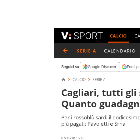
CALCIO
C
SERIE A
CALENDARIO
Seguici su:
Google Discover
Fonti pr
CALCIO
SERIE A
Cagliari, tutti gl
Quanto guadag
Per i rossoblù sardi il dodicesimo 
più pagati: Pavoletti e Srna
07/11/18 15:16