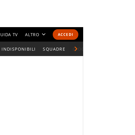
UIDA TV
ALTRO
ACCEDI
INDISPONIBILI
CALENDARI E CLASSIFICHE
SQUADRE
GIOCATORI SERIE A
ALTRI SPORT
MONDIALI 2026
OLIMPIADI
GOSSIP
LIFESTYLE