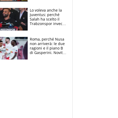
all’Inter e lancia
l'alleanza con
Lo voleva anche la
Donnarumma
Juventus: perché
Salah ha scelto il
Trabzonspor invece
di un top club
Roma, perché Nusa
non arriverà: le due
ragioni e il piano B
di Gasperini. Novità
su Pellegrini e
Cacciamani