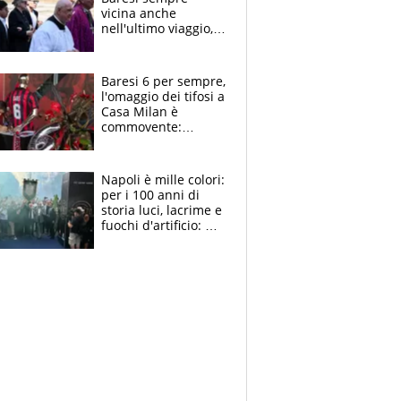
vicina anche
nell'ultimo viaggio,
la moglie Maura, i
figli e i suoi cari
circondati
Baresi 6 per sempre,
dall'affetto dei tifosi
l'omaggio dei tifosi a
Casa Milan è
commovente:
maglie, bandiere,
sciarpe, lacrime e
bigliettini
Napoli è mille colori:
per i 100 anni di
storia luci, lacrime e
fuochi d'artificio: De
Laurentiis salta al
coro anti-Juve