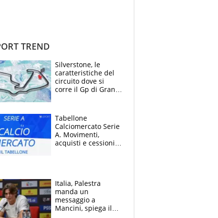
ORT TREND
Silverstone, le
caratteristiche del
circuito dove si
corre il Gp di Gran
Bretagna del
Motomondiale
Tabellone
Calciomercato Serie
A. Movimenti,
acquisti e cessioni:
estate 2026-27
Italia, Palestra
manda un
messaggio a
Mancini, spiega il
motivo del no