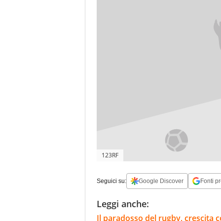
123RF
Seguici su:
Google Discover
Fonti pr
Leggi anche:
Il paradosso del rugby, crescita c