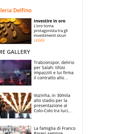
STORIE
lleria Delfino
SPECIALI
Investire in oro
L’oro torna
ESPERTI
protagonista tra gli
investimenti sicuri
LEGGI
CONTATTI
ME GALLERY
Trabzonspor, delirio
per Salah: tifosi
impazziti e lui firma
il contratto allo
stadio
Vozinha, in 30mila
allo stadio per la
presentazione al
Colo-Colo tra luci,
spettacolo, elicotteri
e paracadutisti
La famiglia di Franco
Baresi sempre