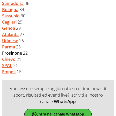
Sampdoria
36
Bologna
34
Sassuolo
30
Cagliari
29
Genoa
29
Atalanta
27
Udinese
26
Parma
23
Frosinone
22
Chievo
21
SPAL
21
Empoli
16
Vuoi essere sempre aggiornato su ultime news di
sport, risultati ed eventi live? Iscriviti al nostro
canale
WhatsApp
Entra nel canale WhatsApp