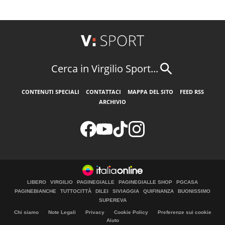
Cerca in Virgilio Sport...
CONTENUTI SPECIALI
CONTATTACI
MAPPA DEL SITO
FEED RSS
ARCHIVIO
LIBERO
VIRGILIO
PAGINEGIALLE
PAGINEGIALLE SHOP
PGCASA
PAGINEBIANCHE
TUTTOCITTÀ
DILEI
SIVIAGGIA
QUIFINANZA
BUONISSIMO
SUPEREVA
Chi siamo
Note Legali
Privacy
Cookie Policy
Preferenze sui cookie
Aiuto