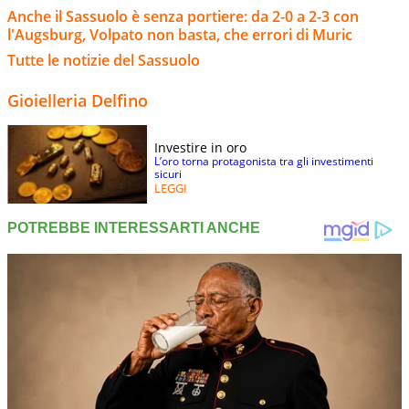
Anche il Sassuolo è senza portiere: da 2-0 a 2-3 con
l'Augsburg, Volpato non basta, che errori di Muric
Tutte le notizie del Sassuolo
Gioielleria Delfino
Investire in oro
L’oro torna protagonista tra gli investimenti
sicuri
LEGGI