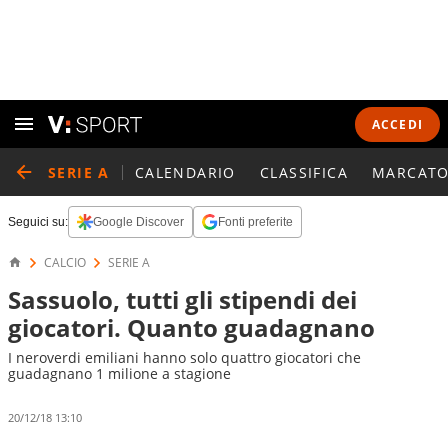
ACCEDI
SERIE A
CALENDARIO
CLASSIFICA
MARCATO
Seguici su:
Google Discover
Fonti preferite
CALCIO
SERIE A
Sassuolo, tutti gli stipendi dei
giocatori. Quanto guadagnano
I neroverdi emiliani hanno solo quattro giocatori che
guadagnano 1 milione a stagione
20/12/18 13:10