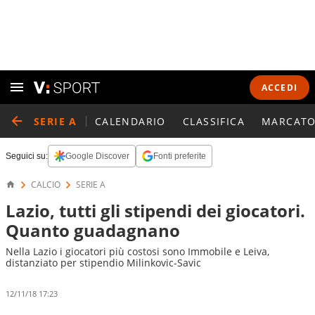
ACCEDI
SERIE A
CALENDARIO
CLASSIFICA
MARCATO
Seguici su:
Google Discover
Fonti preferite
CALCIO
SERIE A
Lazio, tutti gli stipendi dei giocatori.
Quanto guadagnano
Nella Lazio i giocatori più costosi sono Immobile e Leiva,
distanziato per stipendio Milinkovic-Savic
12/11/18 17:23