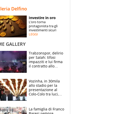
STORIE
lleria Delfino
SPECIALI
Investire in oro
L’oro torna
ESPERTI
protagonista tra gli
investimenti sicuri
LEGGI
CONTATTI
ME GALLERY
Trabzonspor, delirio
per Salah: tifosi
impazziti e lui firma
il contratto allo
stadio
Vozinha, in 30mila
allo stadio per la
presentazione al
Colo-Colo tra luci,
spettacolo, elicotteri
e paracadutisti
La famiglia di Franco
Baresi sempre