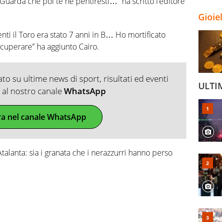
“Guarda che poi te ne pentiresti…” ha scritto l’editore
Gioie
ti il Toro era stato 7 anni in B… Ho mortificato
ecuperare” ha aggiunto Cairo.
o su ultime news di sport, risultati ed eventi
ULTI
ti al nostro canale
WhatsApp
ra nel canale WhatsApp
Atalanta: sia i granata che i nerazzurri hanno perso