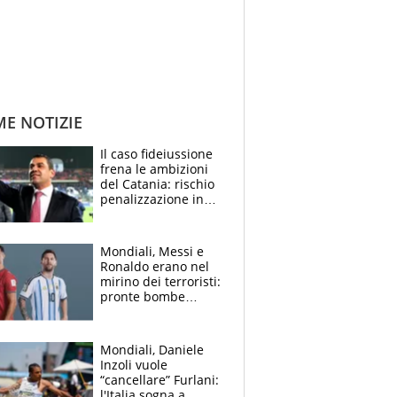
ME NOTIZIE
Il caso fideiussione
frena le ambizioni
del Catania: rischio
penalizzazione in
classifica, cosa
succede?
Mondiali, Messi e
Ronaldo erano nel
mirino dei terroristi:
pronte bombe
contro la Pulce
Mondiali, Daniele
Inzoli vuole
“cancellare” Furlani:
l'Italia sogna a