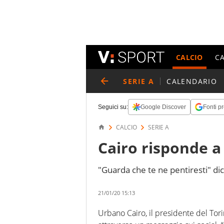
CALCIO
C
SERIE A
CALENDARIO
Seguici su:
Google Discover
Fonti pr
CALCIO
SERIE A
Cairo risponde a 
"Guarda che te ne pentiresti" dic
21/01/20 15:13
Urbano Cairo, il presidente del Tori