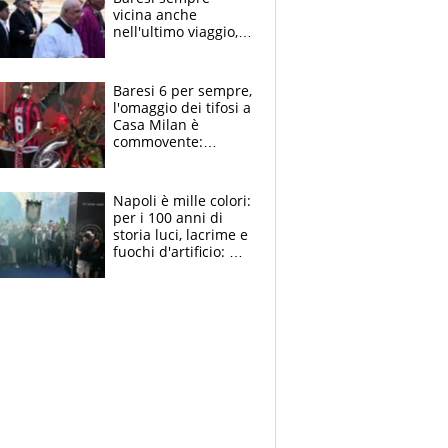
vicina anche
nell'ultimo viaggio,
la moglie Maura, i
figli e i suoi cari
circondati
Baresi 6 per sempre,
dall'affetto dei tifosi
l'omaggio dei tifosi a
Casa Milan è
commovente:
maglie, bandiere,
sciarpe, lacrime e
bigliettini
Napoli è mille colori:
per i 100 anni di
storia luci, lacrime e
fuochi d'artificio: De
Laurentiis salta al
coro anti-Juve