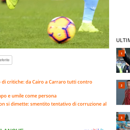
ULTI
eferite
 di critiche: da Cairo a Carraro tutti contro
ampo e umile come persona
on si dimette: smentito tentativo di corruzione al