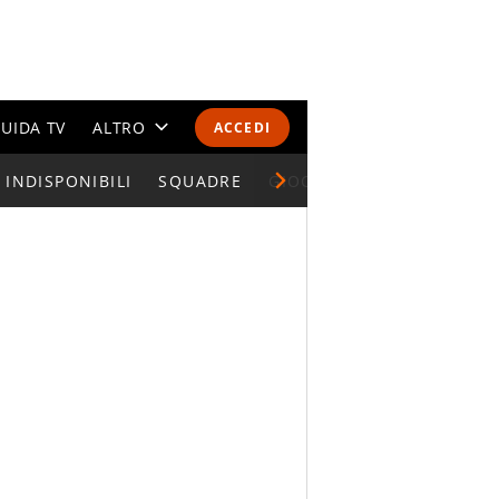
UIDA TV
ALTRO
ACCEDI
INDISPONIBILI
CALENDARI E CLASSIFICHE
SQUADRE
GIOCATORI SERIE A
ALTRI SPORT
MONDIALI 2026
OLIMPIADI
GOSSIP
LIFESTYLE