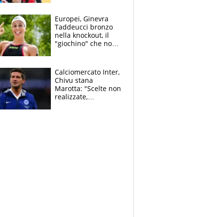
dello svizzero all'ex
Allegri
Europei, Ginevra
Taddeucci bronzo
nella knockout, il
"giochino" che non
le piace: "La Senna?
Oggi era pulita"
Calciomercato Inter,
Chivu stana
Marotta: "Scelte non
realizzate,
dobbiamo
completare la
squadra"