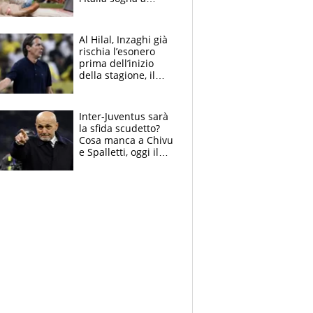
Eugene. Castellani
da record, Succo in
finale
Al Hilal, Inzaghi già
rischia l’esonero
prima dell’inizio
della stagione, il
retroscena
Inter-Juventus sarà
la sfida scudetto?
Cosa manca a Chivu
e Spalletti, oggi il
primo antipasto