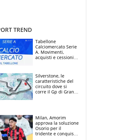
ORT TREND
Tabellone
Calciomercato Serie
A. Movimenti,
acquisti e cessioni:
estate 2026-27
Silverstone, le
caratteristiche del
circuito dove si
corre il Gp di Gran
Bretagna del
Motomondiale
Milan, Amorim
approva la soluzione
Osorio per il
tridente e conquista
Jashari: la frecciata