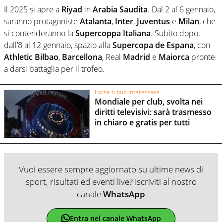
Il 2025 si apre a
Riyad
in
Arabia
Saudita
. Dal 2 al 6 gennaio,
saranno protagoniste
Atalanta
,
Inter
,
Juventus
e
Milan
, che
si contenderanno la
Supercoppa
Italiana
. Subito dopo,
dall’8 al 12 gennaio, spazio alla
Supercopa
de Espana
, con
Athletic
Bilbao
,
Barcellona
, Real
Madrid
e
Maiorca
pronte
a darsi battaglia per il trofeo.
Forse ti può interessare
Mondiale per club, svolta nei
diritti televisivi: sarà trasmesso
in chiaro e gratis per tutti
Vuoi essere sempre aggiornato su ultime news di
sport, risultati ed eventi live? Iscriviti al nostro
canale
WhatsApp
Entra nel canale WhatsApp