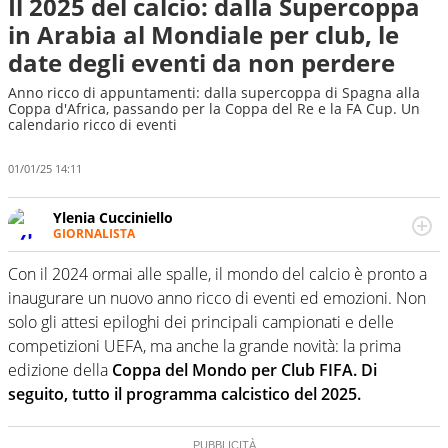
Il 2025 del calcio: dalla Supercoppa
in Arabia al Mondiale per club, le
date degli eventi da non perdere
Anno ricco di appuntamenti: dalla supercoppa di Spagna alla
Coppa d'Africa, passando per la Coppa del Re e la FA Cup. Un
calendario ricco di eventi
01/01/25 14:11
Ylenia Cucciniello
GIORNALISTA
Appassionatissima di tutto lo sport: scrive di calcio
giocato ma non rinuncia allo sguardo sull'extra campo,
Con il 2024 ormai alle spalle, il mondo del calcio è pronto a
dove spesso si trovano risposte che il rettangolo verde
inaugurare un nuovo anno ricco di eventi ed emozioni. Non
non riesce a restituire
solo gli attesi epiloghi dei principali campionati e delle
competizioni UEFA, ma anche la grande novità: la prima
edizione della
Coppa del Mondo per Club FIFA.
Di
seguito, tutto il programma calcistico del 2025.