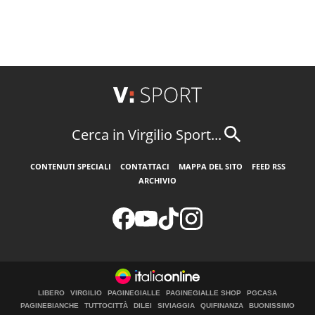
Cerca in Virgilio Sport...
CONTENUTI SPECIALI
CONTATTACI
MAPPA DEL SITO
FEED RSS
ARCHIVIO
LIBERO
VIRGILIO
PAGINEGIALLE
PAGINEGIALLE SHOP
PGCASA
PAGINEBIANCHE
TUTTOCITTÀ
DILEI
SIVIAGGIA
QUIFINANZA
BUONISSIMO