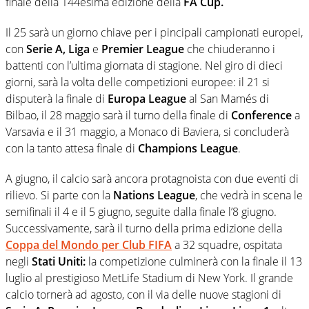
finale della 144esima edizione della
FA Cup.
Il 25 sarà un giorno chiave per i pincipali campionati europei,
con
Serie A,
Liga
e
Premier
League
che chiuderanno i
battenti con l’ultima giornata di stagione. Nel giro di dieci
giorni, sarà la volta delle competizioni europee: il 21 si
disputerà la finale di
Europa
League
al San Mamés di
Bilbao, il 28 maggio sarà il turno della finale di
Conference
a
Varsavia e il 31 maggio, a Monaco di Baviera, si concluderà
con la tanto attesa finale di
Champions
League
.
A giugno, il calcio sarà ancora protagnoista con due eventi di
rilievo. Si parte con la
Nations
League
, che vedrà in scena le
semifinali il 4 e il 5 giugno, seguite dalla finale l’8 giugno.
Successivamente, sarà il turno della prima edizione della
Coppa del Mondo per Club FIFA
a 32 squadre, ospitata
negli
Stati Uniti:
la competizione culminerà con la finale il 13
luglio al prestigioso MetLife Stadium di New York. Il grande
calcio tornerà ad agosto, con il via delle nuove stagioni di