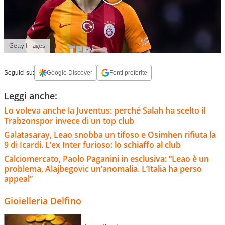
Getty Images
Seguici su:
Google Discover
Fonti preferite
Leggi anche:
Lo voleva anche la Juventus: perché Salah ha scelto il
Trabzonspor invece di un top club
Galatasaray, Leao snobba un tifoso e Osimhen rifiuta la
9 di Icardi. L’ex Inter furioso: lo schiaffo al club
Calciomercato, Paolo Paganini in esclusiva: “Leao è un
problema, Alajbegovic un’anomalia. L’Italia ha perso
appeal”
Gioielleria Delfino