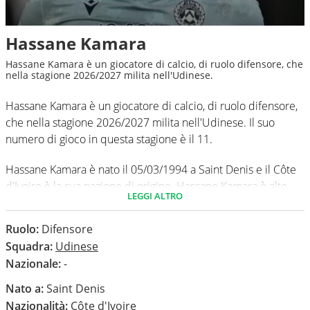
Hassane Kamara
Hassane Kamara è un giocatore di calcio, di ruolo difensore, che
nella stagione 2026/2027 milita nell'Udinese.
Hassane Kamara è un giocatore di calcio, di ruolo difensore,
che nella stagione 2026/2027 milita nell'Udinese. Il suo
numero di gioco in questa stagione è il 11.
Hassane Kamara è nato il 05/03/1994 a Saint Denis e il Côte
d'Ivoire è la sua nazione di origine. Hassane Kamara è alto
LEGGI ALTRO
168 cm, ha un peso medio di 67 kg. Il suo piede di calcio in
via preferenziale è il sinistro.
Ruolo:
Difensore
Squadra:
Udinese
In questa stagione ha disputato nel campionato Serie A 0
Nazionale:
-
partite e non ha segnato nessun gol.
Nato a:
Saint Denis
Nazionalità:
Côte d'Ivoire