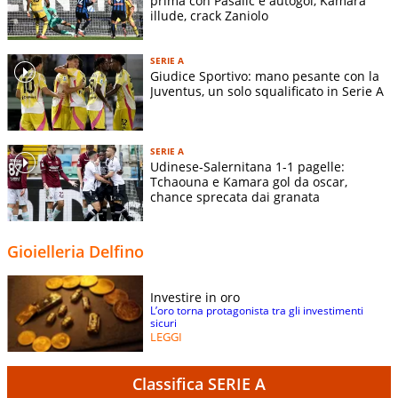
prima con Pasalic e autogol, Kamara
illude, crack Zaniolo
SERIE A
Giudice Sportivo: mano pesante con la
Juventus, un solo squalificato in Serie A
SERIE A
Udinese-Salernitana 1-1 pagelle:
Tchaouna e Kamara gol da oscar,
chance sprecata dai granata
Gioielleria Delfino
Investire in oro
L’oro torna protagonista tra gli investimenti
sicuri
LEGGI
Classifica SERIE A