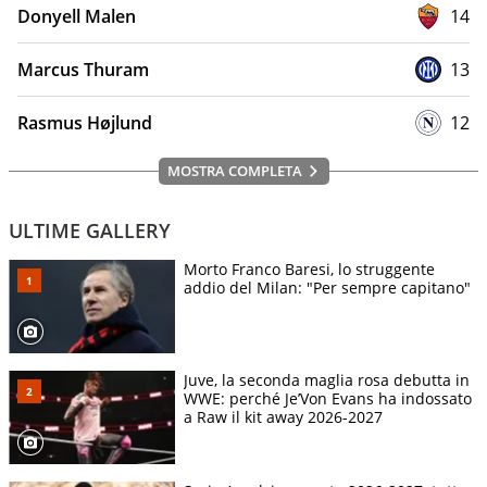
Donyell Malen
14
Marcus Thuram
13
Rasmus Højlund
12
MOSTRA COMPLETA
ULTIME GALLERY
Morto Franco Baresi, lo struggente
addio del Milan: "Per sempre capitano"
Juve, la seconda maglia rosa debutta in
WWE: perché Je’Von Evans ha indossato
a Raw il kit away 2026-2027