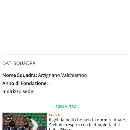
DATI SQUADRA
Nome Squadra:
Arzignano Valchiampo
Anno di Fondazione:
-
Indirizzo sede:
-
Presidente:
-
LEGGI ALTRO
Allenatore:
Daniele Di Donato
Stadio:
Stadio Tommaso Dal Molin
SERIE C
Il gol da polli che non fa dormire Abate,
Capienza Stadio:
-
Stellone respira con la doppietta del
baby Okoro