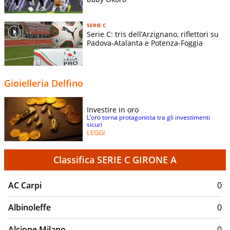
Indirizzo stadio:
-
Superficie terreno di gioco:
-
SERIE C
Dimensioni terreno di gioco:
-
Serie C: tris dell’Arzignano, riflettori su
Padova-Atalanta e Potenza-Foggia
Gioielleria Delfino
Investire in oro
L’oro torna protagonista tra gli investimenti
sicuri
LEGGI
Classifica SERIE C GIRONE A
AC Carpi
0
Albinoleffe
0
Alcione Milano
0