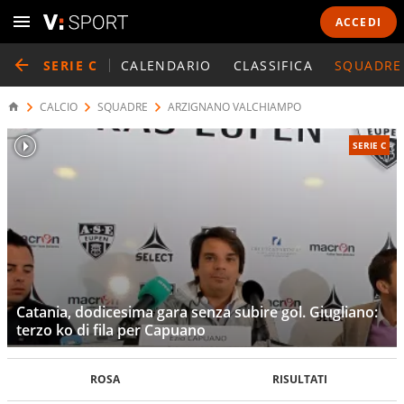
ACCEDI
SERIE C
CALENDARIO
CLASSIFICA
SQUADRE
CALCIO
SQUADRE
ARZIGNANO VALCHIAMPO
SERIE C
Catania, dodicesima gara senza subire gol. Giugliano:
terzo ko di fila per Capuano
ROSA
RISULTATI