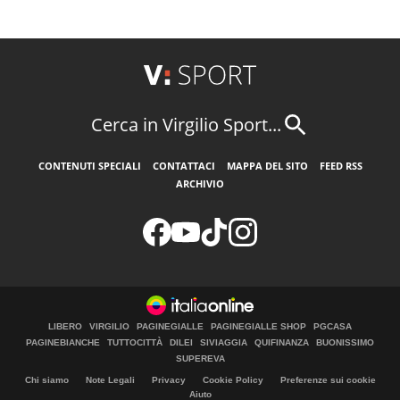
Cerca in Virgilio Sport...
CONTENUTI SPECIALI
CONTATTACI
MAPPA DEL SITO
FEED RSS
ARCHIVIO
LIBERO
VIRGILIO
PAGINEGIALLE
PAGINEGIALLE SHOP
PGCASA
PAGINEBIANCHE
TUTTOCITTÀ
DILEI
SIVIAGGIA
QUIFINANZA
BUONISSIMO
SUPEREVA
Chi siamo
Note Legali
Privacy
Cookie Policy
Preferenze sui cookie
Aiuto