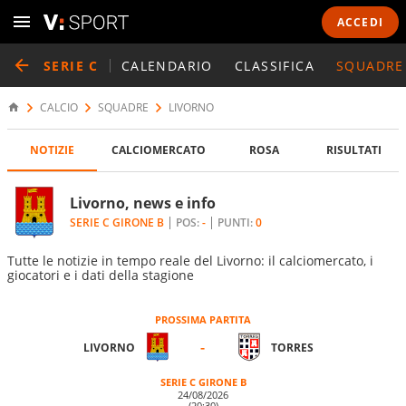
ACCEDI
SERIE C
CALENDARIO
CLASSIFICA
SQUADRE
CALCIO
SQUADRE
LIVORNO
NOTIZIE
CALCIOMERCATO
ROSA
RISULTATI
Livorno, news e info
SERIE C GIRONE B
POS:
-
PUNTI:
0
Tutte le notizie in tempo reale del Livorno: il calciomercato, i
giocatori e i dati della stagione
PROSSIMA PARTITA
-
LIVORNO
TORRES
SERIE C GIRONE B
24/08/2026
(20:30)