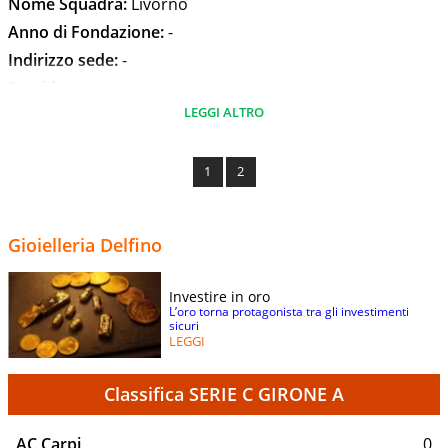
Nome Squadra:
Livorno
Anno di Fondazione:
-
Indirizzo sede:
-
Presidente:
-
LEGGI ALTRO
Allenatore:
Cristiano Lucarelli
Stadio:
Stadio Armando Picchi
Capienza Stadio:
-
1
2
Indirizzo stadio:
-
Superficie terreno di gioco:
-
Gioielleria Delfino
Dimensioni terreno di gioco:
-
Investire in oro
L’oro torna protagonista tra gli investimenti
sicuri
LEGGI
Classifica SERIE C GIRONE A
AC Carpi
0