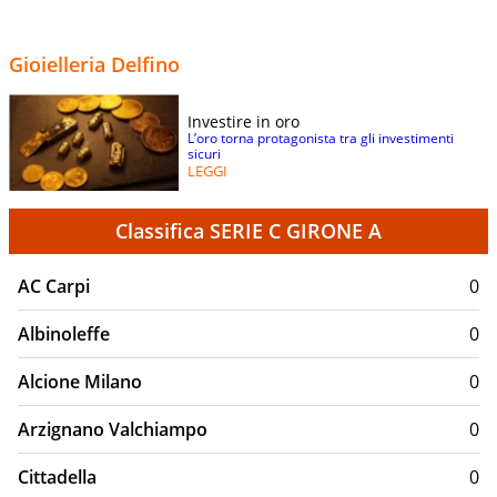
Gioielleria Delfino
Investire in oro
L’oro torna protagonista tra gli investimenti
sicuri
LEGGI
Classifica SERIE C GIRONE A
AC Carpi
0
Albinoleffe
0
Alcione Milano
0
Arzignano Valchiampo
0
Cittadella
0