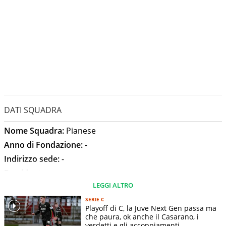
DATI SQUADRA
Nome Squadra:
Pianese
Anno di Fondazione:
-
Indirizzo sede:
-
Presidente:
-
LEGGI ALTRO
Allenatore:
Andrea Zanchetta
Stadio:
Stadio Comunale
SERIE C
Playoff di C, la Juve Next Gen passa ma
Capienza Stadio:
-
che paura, ok anche il Casarano, i
verdetti e gli accoppiamenti