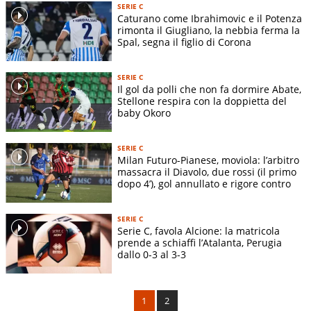
SERIE C
Caturano come Ibrahimovic e il Potenza
rimonta il Giugliano, la nebbia ferma la
Spal, segna il figlio di Corona
SERIE C
Il gol da polli che non fa dormire Abate,
Stellone respira con la doppietta del
baby Okoro
SERIE C
Milan Futuro-Pianese, moviola: l’arbitro
massacra il Diavolo, due rossi (il primo
dopo 4’), gol annullato e rigore contro
SERIE C
Serie C, favola Alcione: la matricola
prende a schiaffi l’Atalanta, Perugia
dallo 0-3 al 3-3
1
2