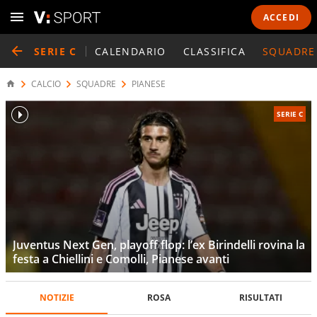
ACCEDI
SERIE C
CALENDARIO
CLASSIFICA
SQUADRE
CALCIO
SQUADRE
PIANESE
SERIE C
Juventus Next Gen, playoff flop: l’ex Birindelli rovina la
festa a Chiellini e Comolli, Pianese avanti
NOTIZIE
ROSA
RISULTATI