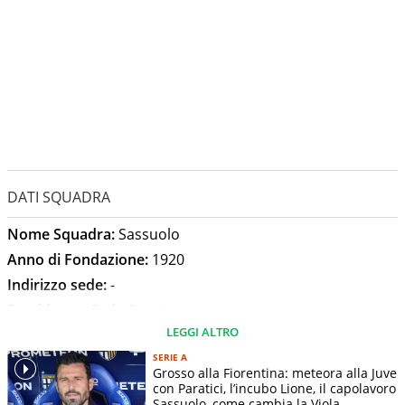
DATI SQUADRA
Nome Squadra:
Sassuolo
Anno di Fondazione:
1920
Indirizzo sede:
-
Presidente:
Carlo Rossi
LEGGI ALTRO
Allenatore:
Alberto Aquilani
Stadio:
MAPEI Stadium - Città del Tricolore
SERIE A
Grosso alla Fiorentina: meteora alla Juve
Capienza Stadio:
23717
con Paratici, l’incubo Lione, il capolavoro
Sassuolo, come cambia la Viola