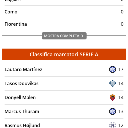
Il Sassuolo gioca al Mapei Stadium di Reggio Emilia. Ma fino
un comportamento fin troppo arrendevole con alcune
a quando giocava in Serie C, giocava nello stadio Enzo Ricci
avversarie
Como
0
che si trova proprio nella cittadina emiliana
Fiorentina
0
MOSTRA COMPLETA
Classifica marcatori SERIE A
Lautaro Martínez
17
Tasos Douvikas
14
Donyell Malen
14
Marcus Thuram
13
Rasmus Højlund
12