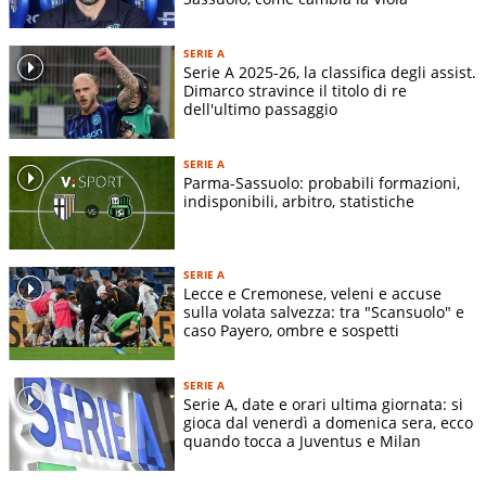
Indirizzo stadio:
-
Superficie terreno di gioco:
-
SERIE A
Dimensioni terreno di gioco:
-
Serie A 2025-26, la classifica degli assist.
Dimarco stravince il titolo di re
dell'ultimo passaggio
STORIA SQUADRA
SERIE A
Colore della maglia del Sassuolo:
Nero e verde a strisce
Parma-Sassuolo: probabili formazioni,
verticali.
indisponibili, arbitro, statistiche
La primissima divisa del Sassuolo era giallo e rosso, colori
dello stemma comunale della città
Soprannomi del Sassuolo:
I Neroverdi, Il Sasol
SERIE A
Lecce e Cremonese, veleni e accuse
Rivalità più forti:
Carpi, Modena ed Empoli
sulla volata salvezza: tra "Scansuolo" e
caso Payero, ombre e sospetti
La Storia del Sassuolo
Chi ha fondato il Sassuolo
SERIE A
Serie A, date e orari ultima giornata: si
La società neroverde viene fondata nel 1920 con la
gioca dal venerdì a domenica sera, ecco
quando tocca a Juventus e Milan
denominazione di
Sassuolo Football Club,
partecipando per
molti anni solamente a tornei dilettantistici locali. L'attuale