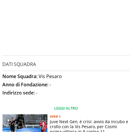
DATI SQUADRA
Nome Squadra:
Vis Pesaro
Anno di Fondazione:
-
Indirizzo sede:
-
Presidente:
-
LEGGI ALTRO
Allenatore:
Andrea Gennari
Stadio:
Stadio Tonino Benelli
SERIE C
Juve Next Gen, è crisi: avvio da incubo e
Capienza Stadio:
-
crollo con la Vis Pesaro, per Cosmi
prima vittoria in 9 contro 11