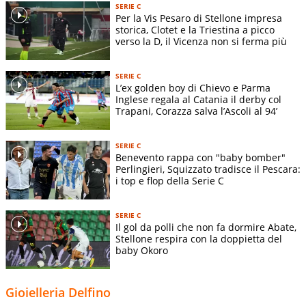
SERIE C
Per la Vis Pesaro di Stellone impresa
storica, Clotet e la Triestina a picco
verso la D, il Vicenza non si ferma più
SERIE C
L’ex golden boy di Chievo e Parma
Inglese regala al Catania il derby col
Trapani, Corazza salva l’Ascoli al 94’
SERIE C
Benevento rappa con "baby bomber"
Perlingieri, Squizzato tradisce il Pescara:
i top e flop della Serie C
SERIE C
Il gol da polli che non fa dormire Abate,
Stellone respira con la doppietta del
baby Okoro
Gioielleria Delfino