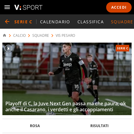
ACCEDI
SERIE C
CALENDARIO
CLASSIFICA
SQUADRE
CALCIO
SQUADRE
VIS PESARO
SERIE C
Playoff di C, la Juve Next Gen passa ma che paura, ok
anche il Casarano, i verdetti e gli accoppiamenti
ROSA
RISULTATI