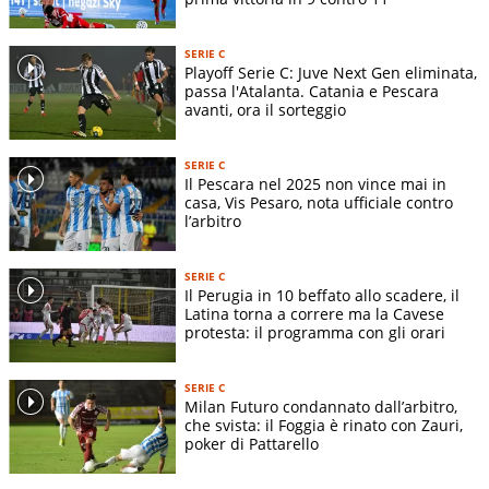
Indirizzo stadio:
-
Superficie terreno di gioco:
-
SERIE C
Dimensioni terreno di gioco:
-
Playoff Serie C: Juve Next Gen eliminata,
passa l'Atalanta. Catania e Pescara
avanti, ora il sorteggio
SERIE C
Il Pescara nel 2025 non vince mai in
casa, Vis Pesaro, nota ufficiale contro
l’arbitro
SERIE C
Il Perugia in 10 beffato allo scadere, il
Latina torna a correre ma la Cavese
protesta: il programma con gli orari
SERIE C
Milan Futuro condannato dall’arbitro,
che svista: il Foggia è rinato con Zauri,
poker di Pattarello