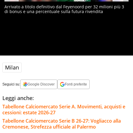
Arrivato a titolo definitivo dal Feyenoord per 32 milioni più 3
di bonus e una percentuale sulla futura rivendita
Milan
Seguici su:
Google Discover
Fonti preferite
Leggi anche:
Tabellone Calciomercato Serie A. Movimenti, acquisti e
cessioni: estate 2026-27
Tabellone Calciomercato Serie B 26-27: Vogliacco alla
Cremonese, Strefezza ufficiale al Palermo