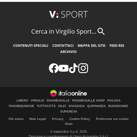
Cerca in Virgilio Sport...
CONTENUTI SPECIALI
CONTATTACI
MAPPA DEL SITO
FEED RSS
ARCHIVIO
LIBERO
VIRGILIO
PAGINEGIALLE
PAGINEGIALLE SHOP
PGCASA
PAGINEBIANCHE
TUTTOCITTÀ
DILEI
SIVIAGGIA
QUIFINANZA
BUONISSIMO
SUPEREVA
Chi siamo
Note Legali
Privacy
Cookie Policy
Preferenze sui cookie
Aiuto
© Italiaonline S.p.A. 2026
Direzione e coordinamento di Libero Acquisition S.á r.l.