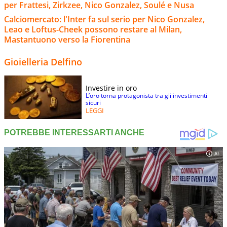
per Frattesi, Zirkzee, Nico Gonzalez, Soulé e Nusa
Calciomercato: l'Inter fa sul serio per Nico Gonzalez,
Leao e Loftus-Cheek possono restare al Milan,
Mastantuono verso la Fiorentina
Gioielleria Delfino
Investire in oro
L’oro torna protagonista tra gli investimenti
sicuri
LEGGI