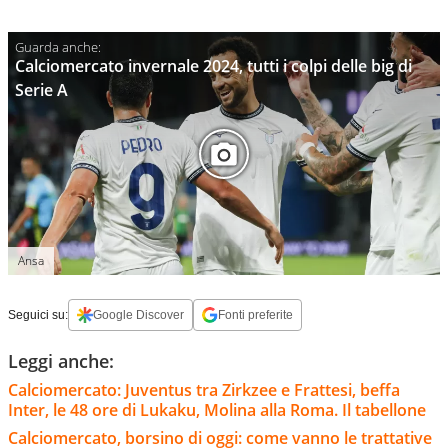
Calciomercato invernale 2024, tutti i colpi delle big di
Serie A
Ansa
Seguici su:
Google Discover
Fonti preferite
Leggi anche:
Calciomercato: Juventus tra Zirkzee e Frattesi, beffa
Inter, le 48 ore di Lukaku, Molina alla Roma. Il tabellone
Calciomercato, borsino di oggi: come vanno le trattative