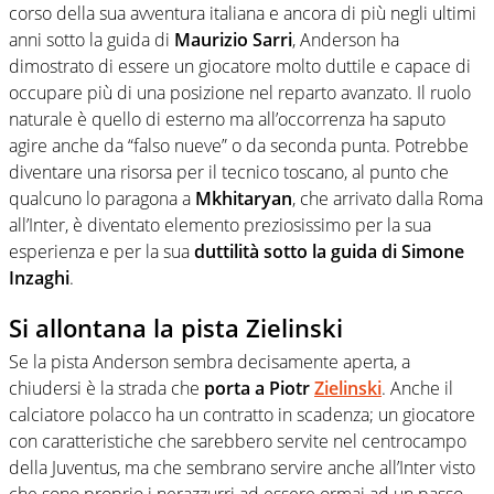
corso della sua avventura italiana e ancora di più negli ultimi
anni sotto la guida di
Maurizio Sarri
, Anderson ha
dimostrato di essere un giocatore molto duttile e capace di
occupare più di una posizione nel reparto avanzato. Il ruolo
naturale è quello di esterno ma all’occorrenza ha saputo
agire anche da “falso nueve” o da seconda punta. Potrebbe
diventare una risorsa per il tecnico toscano, al punto che
qualcuno lo paragona a
Mkhitaryan
, che arrivato dalla Roma
all’Inter, è diventato elemento preziosissimo per la sua
esperienza e per la sua
duttilità sotto la guida di Simone
Inzaghi
.
Si allontana la pista Zielinski
Se la pista Anderson sembra decisamente aperta, a
chiudersi è la strada che
porta a Piotr
Zielinski
. Anche il
calciatore polacco ha un contratto in scadenza; un giocatore
con caratteristiche che sarebbero servite nel centrocampo
della Juventus, ma che sembrano servire anche all’Inter visto
che sono proprio i nerazzurri ad essere ormai ad un passo