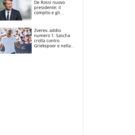
De Rossi nuovo
presidente: il
compito e gli
obiettivi ricevuti dal
figlio Daniele
Zverev, addio
numero 1: Sascha
crolla contro
Griekspoor e nella
sfida a due con
Sinner si conferma
terzo. Quanti malori
a Montreal