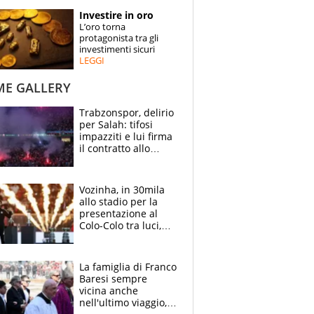
STORIE
Investire in oro
L’oro torna
SPECIALI
protagonista tra gli
investimenti sicuri
LEGGI
ESPERTI
ME GALLERY
CONTATTI
Trabzonspor, delirio
per Salah: tifosi
impazziti e lui firma
il contratto allo
stadio
Vozinha, in 30mila
allo stadio per la
presentazione al
Colo-Colo tra luci,
spettacolo, elicotteri
e paracadutisti
La famiglia di Franco
Baresi sempre
vicina anche
nell'ultimo viaggio,