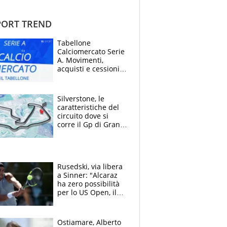
ORT TREND
Tabellone
Calciomercato Serie
A. Movimenti,
acquisti e cessioni:
estate 2026-27
Silverstone, le
caratteristiche del
circuito dove si
corre il Gp di Gran
Bretagna del
Motomondiale
Rusedski, via libera
a Sinner: "Alcaraz
ha zero possibilità
per lo US Open, il
2026 forse è gà
finito per lui"
Ostiamare, Alberto