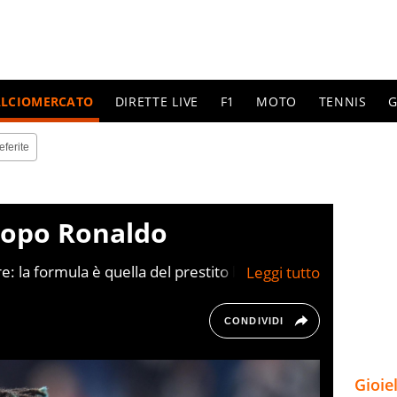
ALCIOMERCATO
DIRETTE LIVE
F1
MOTO
TENNIS
G
eferite
 dopo Ronaldo
re: la formula è quella del prestito biennale
scatto nel 2023
CONDIVIDI
Gioie