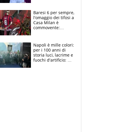
la moglie Maura, i
figli e i suoi cari
circondati
Baresi 6 per sempre,
dall'affetto dei tifosi
l'omaggio dei tifosi a
Casa Milan è
commovente:
maglie, bandiere,
sciarpe, lacrime e
bigliettini
Napoli è mille colori:
per i 100 anni di
storia luci, lacrime e
fuochi d'artificio: De
Laurentiis salta al
coro anti-Juve