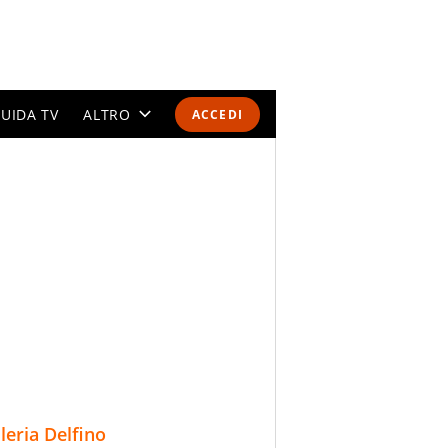
UIDA TV
ALTRO
ACCEDI
CALENDARI E CLASSIFICHE
ALTRI SPORT
MONDIALI 2026
OLIMPIADI
GOSSIP
LIFESTYLE
lleria Delfino