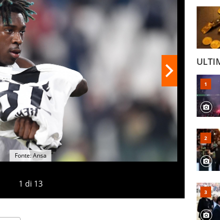
ULTI
Fonte: Ansa
1
di
13