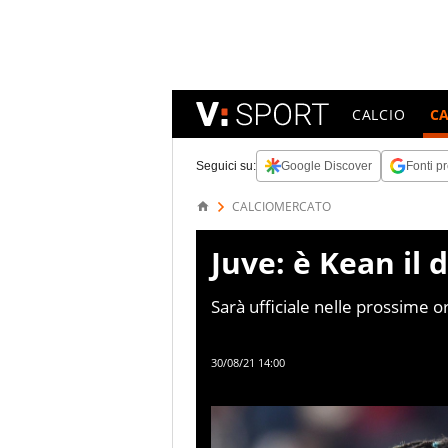
CALCIO
C
Seguici su:
Google Discover
Fonti pr
CALCIOMERCATO
Juve: è Kean il
Sarà ufficiale nelle prossime o
dall'Everton, con obbligo di ri
30/08/21 14:00