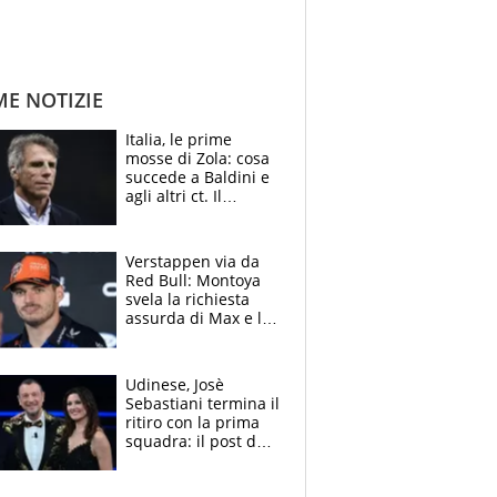
ME NOTIZIE
Italia, le prime
mosse di Zola: cosa
succede a Baldini e
agli altri ct. Il
Borussia tenta un
altro sgarbo agli
azzurri
Verstappen via da
Red Bull: Montoya
svela la richiesta
assurda di Max e lo
avverte: “Sicuro
Mercedes e
McLaren siano
Udinese, Josè
meglio?”
Sebastiani termina il
ritiro con la prima
squadra: il post del
figlio di Amadeus e
Sanremo sullo