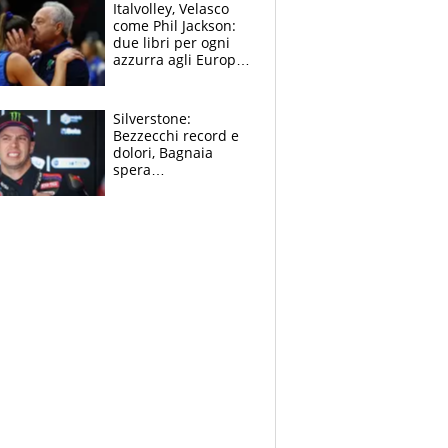
sfondo
Italvolley, Velasco
come Phil Jackson:
due libri per ogni
azzurra agli Europei.
Quello per Sylla è
“geniale”
Silverstone:
Bezzecchi record e
dolori, Bagnaia
spera
nell'antidolorifico,
Marquez si tira fuori
e vota Aprilia