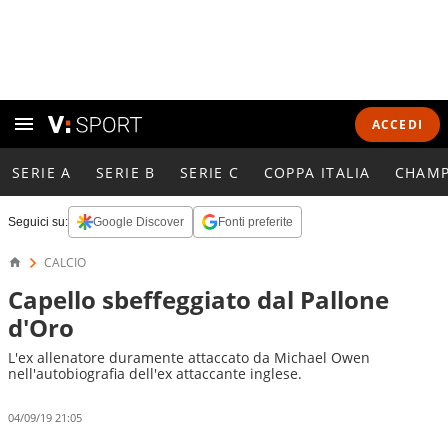
ACCEDI
SERIE A
SERIE B
SERIE C
COPPA ITALIA
CHAMP
Seguici su:
Google Discover
Fonti preferite
CALCIO
Capello sbeffeggiato dal Pallone
d'Oro
L'ex allenatore duramente attaccato da Michael Owen
nell'autobiografia dell'ex attaccante inglese.
04/09/19 21:05