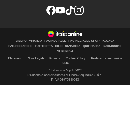
LIBERO
VIRGILIO
PAGINEGIALLE
PAGINEGIALLE SHOP
PGCASA
PAGINEBIANCHE
TUTTOCITTÀ
DILEI
SIVIAGGIA
QUIFINANZA
BUONISSIMO
SUPEREVA
Chi siamo
Note Legali
Privacy
Cookie Policy
Preferenze sui cookie
Aiuto
© Italiaonline S.p.A. 2026
Direzione e coordinamento di Libero Acquisition S.á r.l.
P. IVA 03970540963