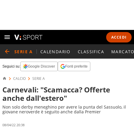
ACCEDI
SERIE A
CALENDARIO
CLASSIFICA
MARCATO
Seguici su:
Google Discover
Fonti preferite
CALCIO
SERIE A
Carnevali: "Scamacca? Offerte
anche dall'estero"
Non solo derby meneghino per avere la punta del Sassuolo, il
giovane neroverde è seguito anche dalla Premier
08/04/22 20:38