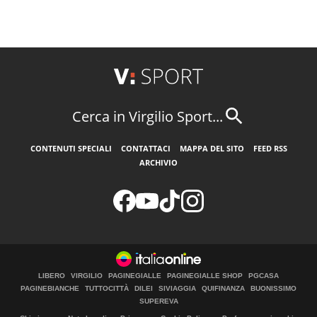
Cerca in Virgilio Sport...
CONTENUTI SPECIALI
CONTATTACI
MAPPA DEL SITO
FEED RSS
ARCHIVIO
LIBERO
VIRGILIO
PAGINEGIALLE
PAGINEGIALLE SHOP
PGCASA
PAGINEBIANCHE
TUTTOCITTÀ
DILEI
SIVIAGGIA
QUIFINANZA
BUONISSIMO
SUPEREVA