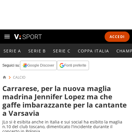
ACCEDI
SERIE A
SERIE B
SERIE C
COPPA ITALIA
CHAMP
Seguici su:
Google Discover
Fonti preferite
CALCIO
Carrarese, per la nuova maglia
madrina Jennifer Lopez ma che
gaffe imbarazzante per la cantante
a Varsavia
JLo si è esibita anche in Italia e sui social ha esibito la maglia
n.10 del club toscano, dimenticato l'incidente durante il
concerto in Polonia