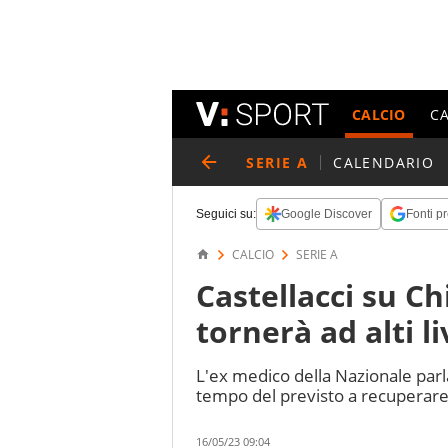
CALCIO
C
SERIE A
CALENDARIO
Seguici su:
Google Discover
Fonti pr
CALCIO
SERIE A
Castellacci su C
tornerà ad alti li
L'ex medico della Nazionale parla
tempo del previsto a recuperare
16/05/23 09:04