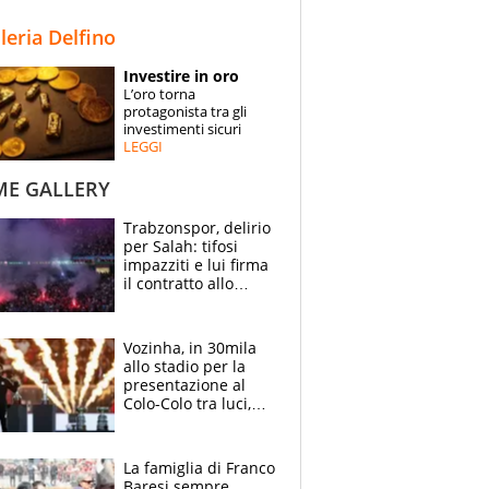
STORIE
lleria Delfino
SPECIALI
Investire in oro
L’oro torna
ESPERTI
protagonista tra gli
investimenti sicuri
LEGGI
CONTATTI
ME GALLERY
Trabzonspor, delirio
per Salah: tifosi
impazziti e lui firma
il contratto allo
stadio
Vozinha, in 30mila
allo stadio per la
presentazione al
Colo-Colo tra luci,
spettacolo, elicotteri
e paracadutisti
La famiglia di Franco
Baresi sempre