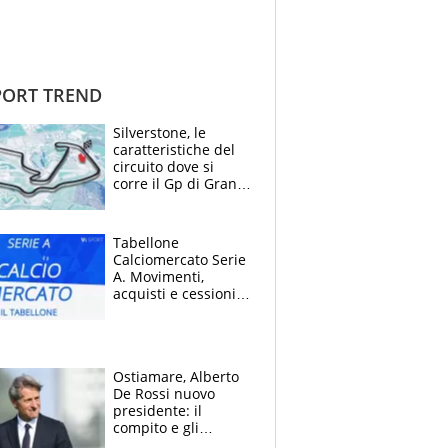
ORT TREND
Silverstone, le
caratteristiche del
circuito dove si
corre il Gp di Gran
Bretagna del
Motomondiale
Tabellone
Calciomercato Serie
A. Movimenti,
acquisti e cessioni:
estate 2026-27
Ostiamare, Alberto
De Rossi nuovo
presidente: il
compito e gli
obiettivi ricevuti dal