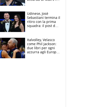
avverte: “Sicuro
Mercedes e
McLaren siano
Udinese, Josè
meglio?”
Sebastiani termina il
ritiro con la prima
squadra: il post del
figlio di Amadeus e
Sanremo sullo
sfondo
Italvolley, Velasco
come Phil Jackson:
due libri per ogni
azzurra agli Europei.
Quello per Sylla è
“geniale”