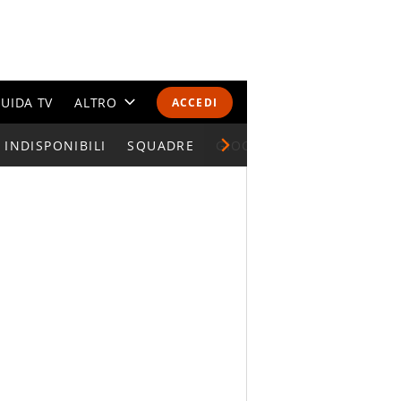
UIDA TV
ALTRO
ACCEDI
INDISPONIBILI
CALENDARI E CLASSIFICHE
SQUADRE
GIOCATORI SERIE A
ALTRI SPORT
MONDIALI 2026
OLIMPIADI
GOSSIP
LIFESTYLE