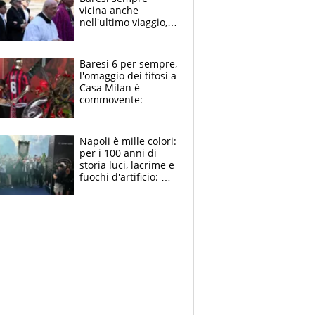
vicina anche
nell'ultimo viaggio,
la moglie Maura, i
figli e i suoi cari
circondati
Baresi 6 per sempre,
dall'affetto dei tifosi
l'omaggio dei tifosi a
Casa Milan è
commovente:
maglie, bandiere,
sciarpe, lacrime e
bigliettini
Napoli è mille colori:
per i 100 anni di
storia luci, lacrime e
fuochi d'artificio: De
Laurentiis salta al
coro anti-Juve