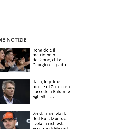
ME NOTIZIE
Ronaldo e il
matrimonio
dell’anno, chi è
Georgina: il padre in
galera, l’incontro da
Gucci e il boom
social
Italia, le prime
mosse di Zola: cosa
succede a Baldini e
agli altri ct. Il
Borussia tenta un
altro sgarbo agli
azzurri
Verstappen via da
Red Bull: Montoya
svela la richiesta
assurda di Max e lo