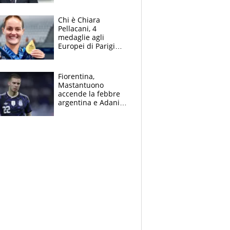
figlio Daniele
Chi è Chiara
Pellacani, 4
medaglie agli
Europei di Parigi
2026, papà
Giampaolo
giornalista, mamma
Fiorentina,
insegnante e il
Mastantuono
fratello calciatore
accende la febbre
argentina e Adani
impazzisce. Ma
Antognoni ‘rovina la
festa’ a Commisso