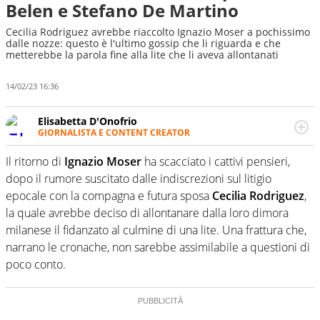
Belen e Stefano De Martino
Cecilia Rodriguez avrebbe riaccolto Ignazio Moser a pochissimo
dalle nozze: questo è l'ultimo gossip che li riguarda e che
metterebbe la parola fine alla lite che li aveva allontanati
14/02/23 16:36
Elisabetta D'Onofrio
GIORNALISTA E CONTENT CREATOR
Giornalista professionista dal 2007, scrive per curiosità
personale e necessità: soprattutto di calcio, di sport e dei
Il ritorno di
Ignazio Moser
ha scacciato i cattivi pensieri,
suoi protagonisti, concedendosi innocenti evasioni
dopo il rumore suscitato dalle indiscrezioni sul litigio
nell'ambito della creazione di format. Un tempo ala
epocale con la compagna e futura sposa
Cecilia Rodriguez
,
destra, oggi si sente a suo agio nel ruolo di libero. Cura
la quale avrebbe deciso di allontanare dalla loro dimora
una classifica riservata dei migliori 5 calciatori di sempre.
milanese il fidanzato al culmine di una lite. Una frattura che,
narrano le cronache, non sarebbe assimilabile a questioni di
poco conto.