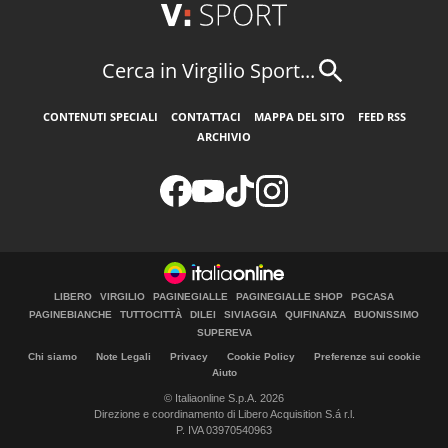
Cerca in Virgilio Sport...
CONTENUTI SPECIALI
CONTATTACI
MAPPA DEL SITO
FEED RSS
ARCHIVIO
LIBERO
VIRGILIO
PAGINEGIALLE
PAGINEGIALLE SHOP
PGCASA
PAGINEBIANCHE
TUTTOCITTÀ
DILEI
SIVIAGGIA
QUIFINANZA
BUONISSIMO
SUPEREVA
Chi siamo
Note Legali
Privacy
Cookie Policy
Preferenze sui cookie
Aiuto
© Italiaonline S.p.A. 2026
Direzione e coordinamento di Libero Acquisition S.á r.l.
P. IVA 03970540963