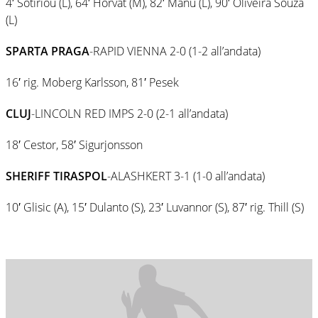
4′ Sotiriou (L), 64′ Horvat (M), 82′ Manu (L), 90′ Oliveira Souza
(L)
SPARTA PRAGA
-RAPID VIENNA 2-0 (1-2 all’andata)
16′ rig. Moberg Karlsson, 81′ Pesek
CLUJ
-LINCOLN RED IMPS 2-0 (2-1 all’andata)
18′ Cestor, 58′ Sigurjonsson
SHERIFF TIRASPOL
-ALASHKERT 3-1 (1-0 all’andata)
10′ Glisic (A), 15′ Dulanto (S), 23′ Luvannor (S), 87′ rig. Thill (S)