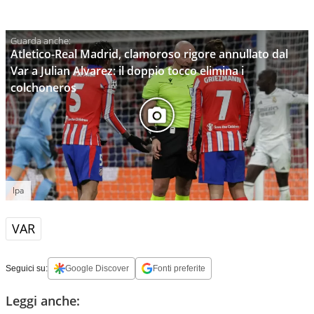
Atletico-Real Madrid, clamoroso rigore annullato dal
Var a Julian Alvarez: il doppio tocco elimina i
colchoneros
Ipa
VAR
Seguici su:
Google Discover
Fonti preferite
Leggi anche: