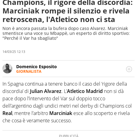
Champions, il rigore della discordia:
Marciniak rompe il silenzio e rivela
retroscena, l'Atletico non ci sta
Non è ancora passata la bufera dopo caso Alvarez. Marciniak
smentisce una voce su Mbappè, un esperto di diritto sportivo:
"Perché il Var ha sbagliato"
14/03/25 12:13
Domenico Esposito
GIORNALISTA
Da vent’anni in campo e sul campo per vivere ogni evento
in tutte le sue sfaccettature. Passione smisurata per il
In Spagna continua a tenere banco il caso del ‘rigore della
calcio e per la sfera di cuoio. Il pallone è una cosa
discordia’ di
Julian Alvarez
. L’
Atletico Madrid
non si dà
serissima, guai a dirgli di no
pace dopo l’intervento del Var sul doppio tocco
dell’argentino dagli undici metri nel derby di Champions col
Real
, mentre l’arbitro
Marciniak
esce allo scoperto e rivela
che cosa è veramente successo.