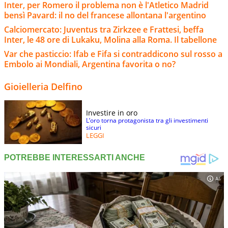
Inter, per Romero il problema non è l'Atletico Madrid
bensì Pavard: il no del francese allontana l'argentino
Calciomercato: Juventus tra Zirkzee e Frattesi, beffa
Inter, le 48 ore di Lukaku, Molina alla Roma. Il tabellone
Var che pasticcio: Ifab e Fifa si contraddicono sul rosso a
Embolo ai Mondiali, Argentina favorita o no?
Gioielleria Delfino
Investire in oro
L’oro torna protagonista tra gli investimenti
sicuri
LEGGI