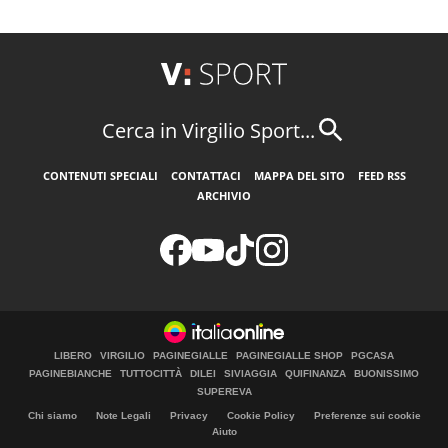
Cerca in Virgilio Sport...
CONTENUTI SPECIALI
CONTATTACI
MAPPA DEL SITO
FEED RSS
ARCHIVIO
LIBERO
VIRGILIO
PAGINEGIALLE
PAGINEGIALLE SHOP
PGCASA
PAGINEBIANCHE
TUTTOCITTÀ
DILEI
SIVIAGGIA
QUIFINANZA
BUONISSIMO
SUPEREVA
Chi siamo
Note Legali
Privacy
Cookie Policy
Preferenze sui cookie
Aiuto