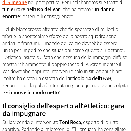
di Simeone
nel post partita. Per i colchoneros si è tratto di
“
un errore nell’uso del Var
” che ha creato “
un danno
enorme
” e “terribili conseguenze”.
Il club biancorosso afferma che “le speranze di milioni di
tifosi e lo spettacolare sforzo della nostra squadra sono
andati in frantumi. Il mondo del calcio dovrebbe essere
unito per impedire che situazioni come questa si ripetano”.
L’Atletico insiste sul fatto che nessuna delle immagini diffuse
mostra “chiaramente” il doppio tocco di Alvarez, mentre il
Var dovrebbe appunto intervenire solo in situazioni chiare.
Inoltre ha citato un estratto dell’
articolo 14 dell’IFAB
,
secondo cui “la palla è ritenuta in gioco quando viene colpita
e
si muove in modo netto
”.
Il consiglio dell’esperto all’Atletico: gara
da impugnare
Sulla vicenda è intervenuto
Toni Roca
, esperto di diritto
sportivo. Parlando ai microfoni di ‘El Larguero’ ha consigliato