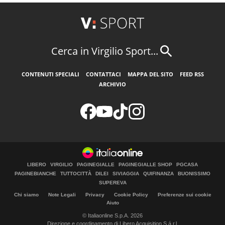
Cerca in Virgilio Sport...
CONTENUTI SPECIALI
CONTATTACI
MAPPA DEL SITO
FEED RSS
ARCHIVIO
LIBERO
VIRGILIO
PAGINEGIALLE
PAGINEGIALLE SHOP
PGCASA
PAGINEBIANCHE
TUTTOCITTÀ
DILEI
SIVIAGGIA
QUIFINANZA
BUONISSIMO
SUPEREVA
Chi siamo
Note Legali
Privacy
Cookie Policy
Preferenze sui cookie
Aiuto
© Italiaonline S.p.A. 2026
Direzione e coordinamento di Libero Acquisition S.á r.l.