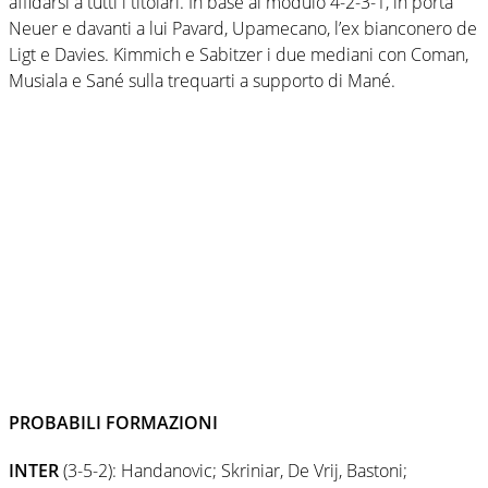
affidarsi a tutti i titolari. In base al modulo 4-2-3-1, in porta
Neuer e davanti a lui Pavard, Upamecano, l’ex bianconero de
Ligt e Davies. Kimmich e Sabitzer i due mediani con Coman,
Musiala e Sané sulla trequarti a supporto di Mané.
PROBABILI FORMAZIONI
INTER
(3-5-2): Handanovic; Skriniar, De Vrij, Bastoni;