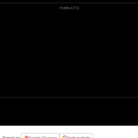
Seguici su:
Google Discover
Fonti preferite