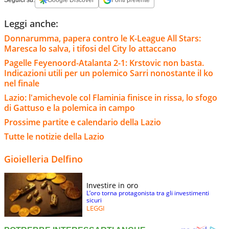
Leggi anche:
Donnarumma, papera contro le K-League All Stars:
Maresca lo salva, i tifosi del City lo attaccano
Pagelle Feyenoord-Atalanta 2-1: Krstovic non basta.
Indicazioni utili per un polemico Sarri nonostante il ko
nel finale
Lazio: l'amichevole col Flaminia finisce in rissa, lo sfogo
di Gattuso e la polemica in campo
Prossime partite e calendario della Lazio
Tutte le notizie della Lazio
Gioielleria Delfino
Investire in oro
L’oro torna protagonista tra gli investimenti
sicuri
LEGGI