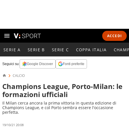
ACCEDI
SERIE A
SERIE B
SERIE C
COPPA ITALIA
CHAMP
Seguici su:
Google Discover
Fonti preferite
CALCIO
Champions League, Porto-Milan: le
formazioni ufficiali
Il Milan cerca ancora la prima vittoria in questa edizione di
Champions League, e col Porto sembra essere l'occasione
perfetta.
19/10/21 20:08