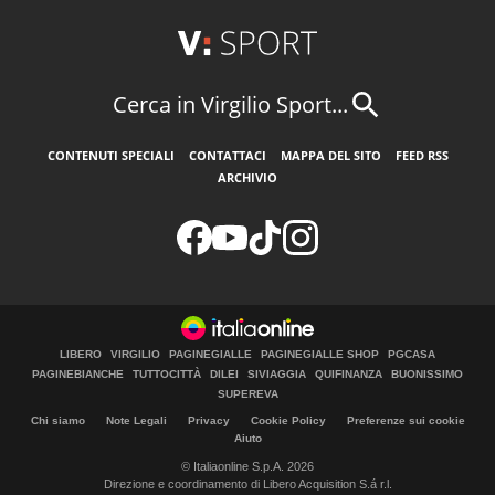
Cerca in Virgilio Sport...
CONTENUTI SPECIALI
CONTATTACI
MAPPA DEL SITO
FEED RSS
ARCHIVIO
LIBERO
VIRGILIO
PAGINEGIALLE
PAGINEGIALLE SHOP
PGCASA
PAGINEBIANCHE
TUTTOCITTÀ
DILEI
SIVIAGGIA
QUIFINANZA
BUONISSIMO
SUPEREVA
Chi siamo
Note Legali
Privacy
Cookie Policy
Preferenze sui cookie
Aiuto
© Italiaonline S.p.A. 2026
Direzione e coordinamento di Libero Acquisition S.á r.l.