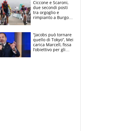
delle tensioni
Ciccone e Scaroni,
due secondi posti
tra orgoglio e
rimpianto a Burgos
e in Polonia. E si
rivede Pellizzari
“Jacobs può tornare
quello di Tokyo”, Mei
carica Marcell, fissa
l’obiettivo per gli
Europei e scherza
su Binaghi