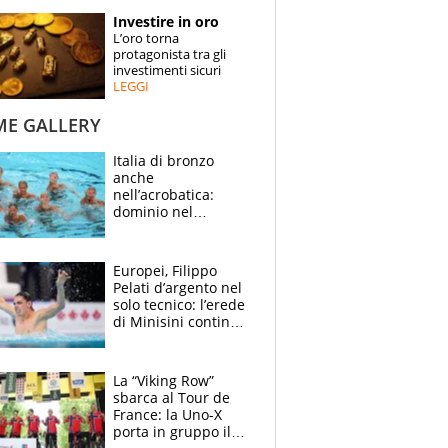
STORIE
Investire in oro
L’oro torna
SPECIALI
protagonista tra gli
investimenti sicuri
LEGGI
ESPERTI
ME GALLERY
CONTATTI
Italia di bronzo
anche
nell’acrobatica:
dominio nel
medagliere, ora
tocca a Ceccon, Curti
e compagni
Europei, Filippo
continuare
Pelati d’argento nel
solo tecnico: l’erede
di Minisini continua
a stupire, Los
Angeles è già nel
mirino
La “Viking Row”
sbarca al Tour de
France: la Uno-X
porta in gruppo il