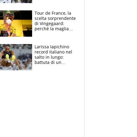
rito della Norvegia
di Haaland e
compagni
Tour de France, la
scelta sorprendente
di Vingegaard:
perché la maglia
gialla indossa la
mascherina, il
rischio da evitare
Larissa Iapichino
record italiano nel
salto in lungo:
battuta di un
centimetro mamma
Fiona May