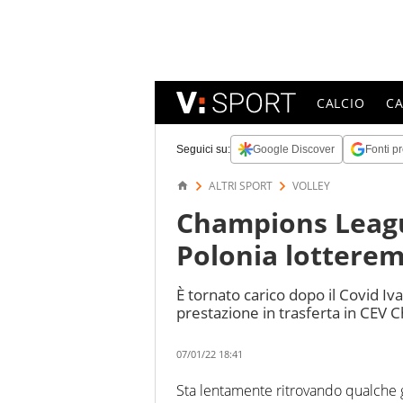
CALCIO
C
Seguici su:
Google Discover
Fonti pr
ALTRI SPORT
VOLLEY
Champions League
Polonia lottere
È tornato carico dopo il Covid Iv
prestazione in trasferta in CEV
07/01/22 18:41
Sta lentamente ritrovando qualche g