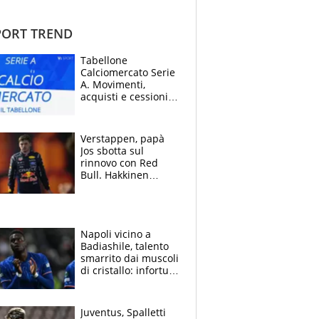
ORT TREND
Tabellone
Calciomercato Serie
A. Movimenti,
acquisti e cessioni:
estate 2026-27
Verstappen, papà
Jos sbotta sul
rinnovo con Red
Bull. Hakkinen
avverte McLaren:
“Prendere Max
sarebbe un rischio”
Napoli vicino a
Badiashile, talento
smarrito dai muscoli
di cristallo: infortuni
a raffica negli ultimi
3 anni
Juventus, Spalletti