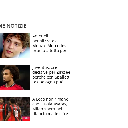
ME NOTIZIE
Antonelli
penalizzato a
Monza: Mercedes
pronta a tutto per
frenare Ferrari.
Vasseur avverte
sull’ADUO: “Cambia
Juventus, ore
poco”
decisive per Zirkzee:
perché con Spalletti
l’ex Bologna può
cambiare il volto dei
bianconeri
A Leao non rimane
che il Galatasaray, il
Milan spera nel
rilancio ma le cifre
non soddisfano: il
crollo nell'estate