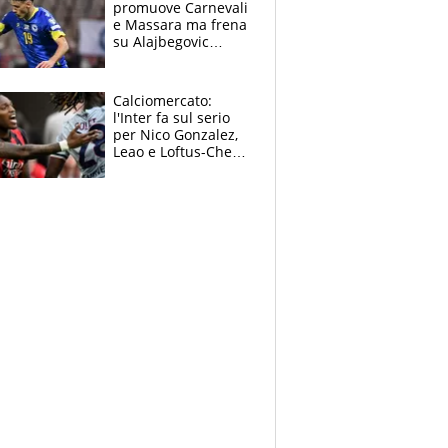
promuove Carnevali
e Massara ma frena
su Alajbegovic
titolare: il punto
sull’infortunio di
Yildiz
Calciomercato:
l'Inter fa sul serio
per Nico Gonzalez,
Leao e Loftus-Cheek
possono restare al
Milan, Mastantuono
verso la Fiorentina