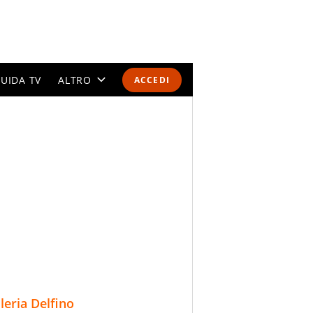
UIDA TV
ALTRO
ACCEDI
CALENDARI E CLASSIFICHE
ALTRI SPORT
MONDIALI 2026
OLIMPIADI
GOSSIP
LIFESTYLE
lleria Delfino