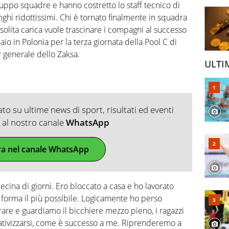
ruppo squadre e hanno costretto lo staff tecnico di
ghi ridottissimi. Chi è tornato finalmente in squadra
 solita carica vuole trascinare i compagni al successo
io in Polonia per la terza giornata della Pool C di
 generale dello Zaksa.
ULTI
o su ultime news di sport, risultati ed eventi
ti al nostro canale
WhatsApp
ra nel canale WhatsApp
ecina di giorni. Ero bloccato a casa e ho lavorato
orma il più possibile. Logicamente ho perso
re e guardiamo il bicchiere mezzo pieno, i ragazzi
gativizzarsi, come è successo a me. Riprenderemo a