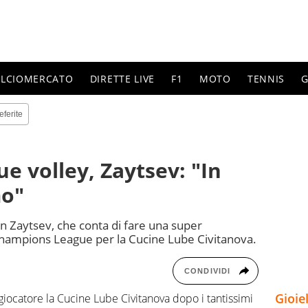
ALCIOMERCATO
DIRETTE LIVE
F1
MOTO
TENNIS
G
eferite
 volley, Zaytsev: "In
mo"
an Zaytsev, che conta di fare una super
 Champions League per la Cucine Lube Civitanova.
CONDIVIDI
Gioie
iocatore la Cucine Lube Civitanova dopo i tantissimi