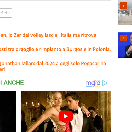
eferite
n, lo Zar del volley lascia l'Italia ma ritrova
sti tra orgoglio e rimpianto a Burgos e in Polonia.
i Jonathan Milan: dal 2024 a oggi solo Pogacar ha
erl