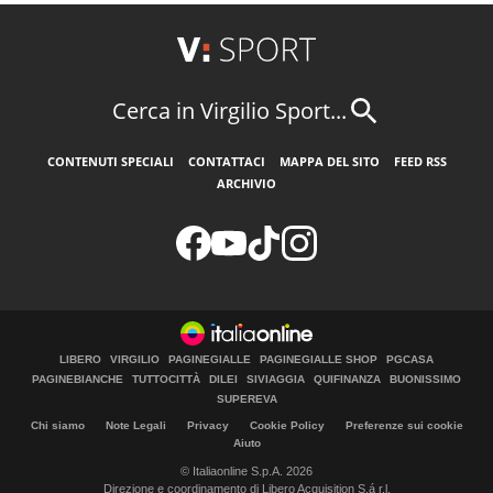
Cerca in Virgilio Sport...
CONTENUTI SPECIALI
CONTATTACI
MAPPA DEL SITO
FEED RSS
ARCHIVIO
LIBERO
VIRGILIO
PAGINEGIALLE
PAGINEGIALLE SHOP
PGCASA
PAGINEBIANCHE
TUTTOCITTÀ
DILEI
SIVIAGGIA
QUIFINANZA
BUONISSIMO
SUPEREVA
Chi siamo
Note Legali
Privacy
Cookie Policy
Preferenze sui cookie
Aiuto
© Italiaonline S.p.A. 2026
Direzione e coordinamento di Libero Acquisition S.á r.l.