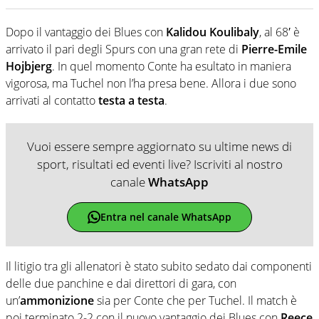
Dopo il vantaggio dei Blues con
Kalidou Koulibaly
, al 68′ è
arrivato il pari degli Spurs con una gran rete di
Pierre-Emile
Hojbjerg
. In quel momento Conte ha esultato in maniera
vigorosa, ma Tuchel non l’ha presa bene. Allora i due sono
arrivati al contatto
testa a testa
.
Vuoi essere sempre aggiornato su ultime news di
sport, risultati ed eventi live? Iscriviti al nostro
canale
WhatsApp
Entra nel canale WhatsApp
Il litigio tra gli allenatori è stato subito sedato dai componenti
delle due panchine e dai direttori di gara, con
un’
ammonizione
sia per Conte che per Tuchel. Il match è
poi terminato 2-2 con il nuovo vantaggio dei Blues con
Reece