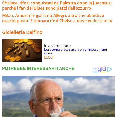
Chelsea, tifosi conquistati da Palestra dopo la Juventus:
perché i fan dei Blues sono pazzi dell’azzurro
Milan, Amorim è già l’anti-Allegri: altro che obiettivo
quarto posto. E domani c’è il Chelsea, dove vederla in tv
Gioielleria Delfino
Investire in oro
L’oro torna protagonista tra gli investimenti
sicuri
LEGGI