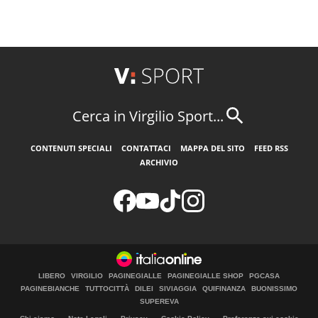
Cerca in Virgilio Sport...
CONTENUTI SPECIALI
CONTATTACI
MAPPA DEL SITO
FEED RSS
ARCHIVIO
LIBERO
VIRGILIO
PAGINEGIALLE
PAGINEGIALLE SHOP
PGCASA
PAGINEBIANCHE
TUTTOCITTÀ
DILEI
SIVIAGGIA
QUIFINANZA
BUONISSIMO
SUPEREVA