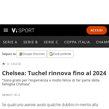
ACCEDI
SERIE A
SERIE B
SERIE C
COPPA ITALIA
CHAMP
Seguici su:
Google Discover
Fonti preferite
CALCIO
Chelsea: Tuchel rinnova fino al 2024
"Sono grato per l'esperienza e molto felice di far parte della
famiglia Chelsea"
04/06/21 14:12
Se qualcuno avesse avuto qualche dubbio in merito alla