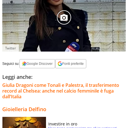
Twitter
Seguici su:
Google Discover
Fonti preferite
Leggi anche:
Giulia Dragoni come Tonali e Palestra, il trasferimento
record al Chelsea: anche nel calcio femminile è fuga
dall’Italia
Gioielleria Delfino
Investire in oro