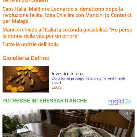
felice in bianconero"
Caos Italia, Maldini e Leonardo si dimettono dopo la
rivoluzione fallita. Idea Chiellini con Mancini (o Conte) ct
per Malagò
Mancini chiede all’Italia la seconda possibilità: “Ho perso
la donna della vita per un errore”
Tutte le notizie dell'Italia
Gioielleria Delfino
Investire in oro
L’oro torna protagonista tra gli investimenti
sicuri
LEGGI