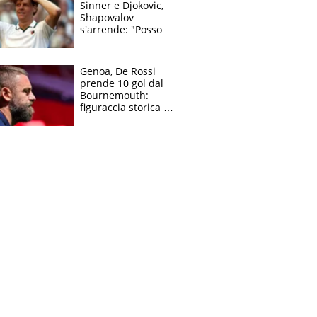
Sinner e Djokovic,
Shapovalov
s'arrende: "Posso
battere tutti tranne
Jannik e Alcaraz"
Genoa, De Rossi
prende 10 gol dal
Bournemouth:
figuraccia storica ed
è allarme per il
mercato di Lopez