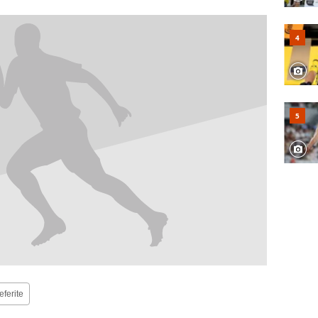
eferite