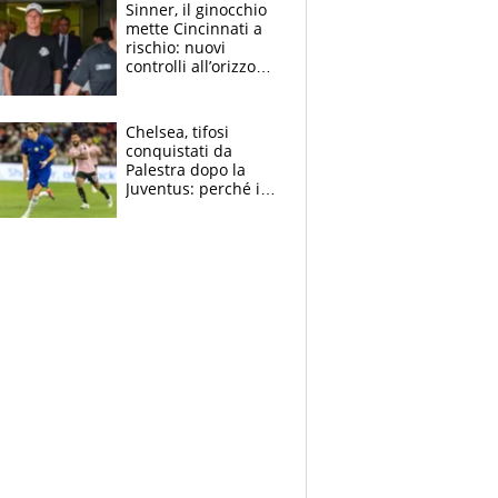
Sinner, il ginocchio
mette Cincinnati a
rischio: nuovi
controlli all’orizzonte
e il possibile
sacrificio per lo US
Open
Chelsea, tifosi
conquistati da
Palestra dopo la
Juventus: perché i
fan dei Blues sono
pazzi dell’azzurro