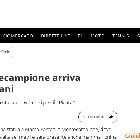
ALCIOMERCATO
DIRETTE LIVE
F1
MOTO
TENNIS
G
eferite
tecampione arriva
ani
statua di 6 metri per il "Pirata".
CONDIVIDI
 una statua a Marco Pantani a Montecampione, dove
Gioie
Sarà alta sei metri e sarà presente anche mamma Tonina