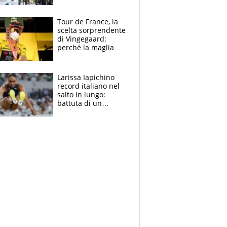
rito della Norvegia
di Haaland e
compagni
Tour de France, la
scelta sorprendente
di Vingegaard:
perché la maglia
gialla indossa la
mascherina, il
rischio da evitare
Larissa Iapichino
record italiano nel
salto in lungo:
battuta di un
centimetro mamma
Fiona May