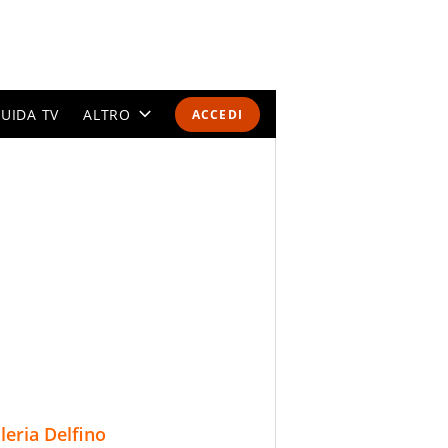
UIDA TV
ALTRO
ACCEDI
CALENDARI E CLASSIFICHE
ALTRI SPORT
MONDIALI 2026
OLIMPIADI
GOSSIP
LIFESTYLE
lleria Delfino