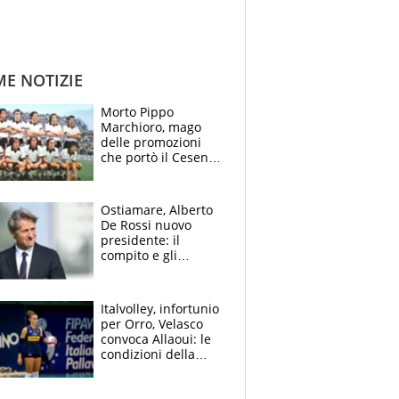
ME NOTIZIE
Morto Pippo
Marchioro, mago
delle promozioni
che portò il Cesena
in Europa e scoprì
per primo la classe
di Baresi
Ostiamare, Alberto
De Rossi nuovo
presidente: il
compito e gli
obiettivi ricevuti dal
figlio Daniele
Italvolley, infortunio
per Orro, Velasco
convoca Allaoui: le
condizioni della
palleggiatrice per gli
Europei