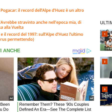
i Pogacar: il record dell’Alpe d’Huez è un altro
"Avrebbe stravinto anche nell'epoca mia, di
ULTI
a alla Vuelta
 il record del 1997: sull’Alpe d’Huez l’ultimo
(virus permettendo)