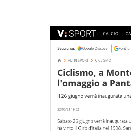
CALCIO
C
Seguici su:
Google Discover
Fonti pr
ALTRI SPORT
CICLISMO
Ciclismo, a Mon
l'omaggio a Pant
Il 26 giugno verrà inaugurata una 
22/06/21 19:52
Sabato 26 giugno verrà inaugurata
ha vinto il Giro d’italia nel 1998. 