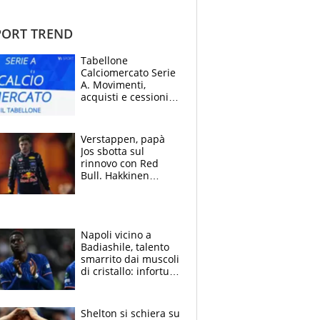
ORT TREND
Tabellone
Calciomercato Serie
A. Movimenti,
acquisti e cessioni:
estate 2026-27
Verstappen, papà
Jos sbotta sul
rinnovo con Red
Bull. Hakkinen
avverte McLaren:
“Prendere Max
sarebbe un rischio”
Napoli vicino a
Badiashile, talento
smarrito dai muscoli
di cristallo: infortuni
a raffica negli ultimi
3 anni
Shelton si schiera su