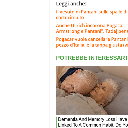
Leggi anche:
Il vestito di Pantani sulle spalle d
cortocircuito
Anche Ullrich incorona Pogacar: 
Armstrong e Pantani". Tadej pens
Pogacar vuole cancellare Pantani e
pezzo d’Italia, è la tappa giusta 