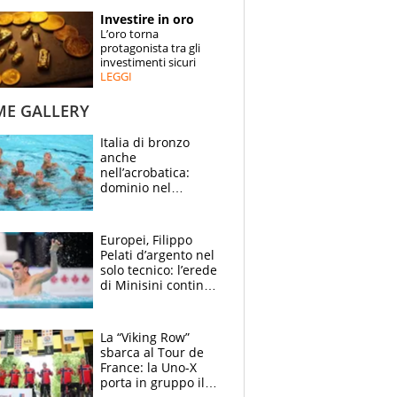
STORIE
Investire in oro
L’oro torna
SPECIALI
protagonista tra gli
investimenti sicuri
LEGGI
ESPERTI
ME GALLERY
CONTATTI
Italia di bronzo
anche
nell’acrobatica:
dominio nel
medagliere, ora
tocca a Ceccon, Curti
e compagni
Europei, Filippo
continuare
Pelati d’argento nel
solo tecnico: l’erede
di Minisini continua
a stupire, Los
Angeles è già nel
mirino
La “Viking Row”
sbarca al Tour de
France: la Uno-X
porta in gruppo il