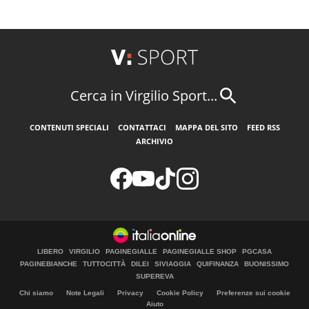
Cerca in Virgilio Sport...
CONTENUTI SPECIALI
CONTATTACI
MAPPA DEL SITO
FEED RSS
ARCHIVIO
LIBERO
VIRGILIO
PAGINEGIALLE
PAGINEGIALLE SHOP
PGCASA
PAGINEBIANCHE
TUTTOCITTÀ
DILEI
SIVIAGGIA
QUIFINANZA
BUONISSIMO
SUPEREVA
Chi siamo
Note Legali
Privacy
Cookie Policy
Preferenze sui cookie
Aiuto