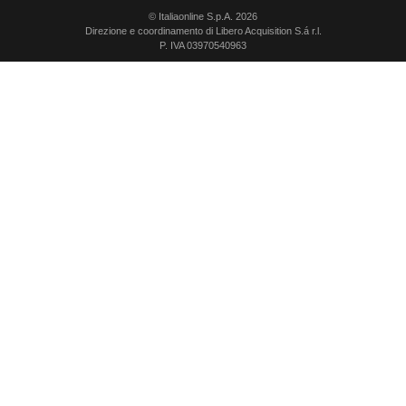
© Italiaonline S.p.A. 2026
Direzione e coordinamento di Libero Acquisition S.á r.l.
P. IVA 03970540963