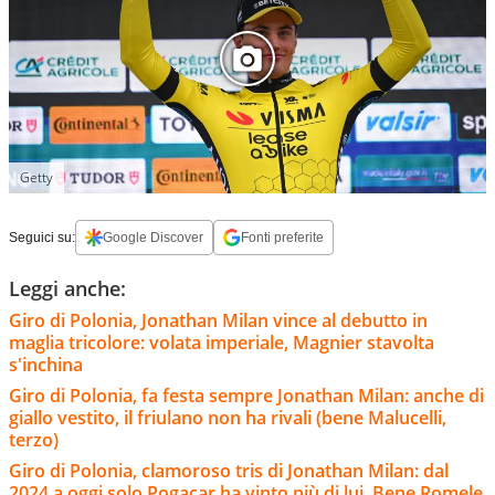
Getty
Seguici su:
Google Discover
Fonti preferite
Leggi anche:
Giro di Polonia, Jonathan Milan vince al debutto in
maglia tricolore: volata imperiale, Magnier stavolta
s'inchina
Giro di Polonia, fa festa sempre Jonathan Milan: anche di
giallo vestito, il friulano non ha rivali (bene Malucelli,
terzo)
Giro di Polonia, clamoroso tris di Jonathan Milan: dal
2024 a oggi solo Pogacar ha vinto più di lui. Bene Romele