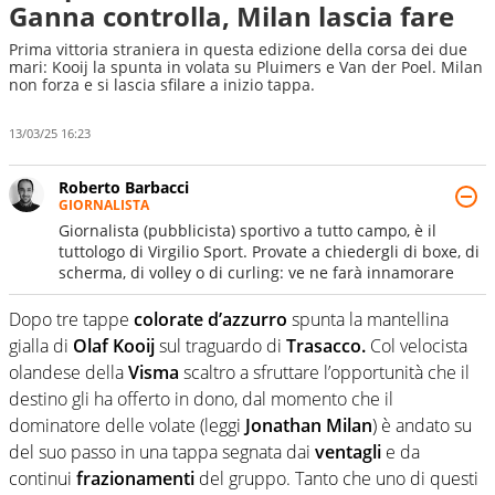
Ganna controlla, Milan lascia fare
Prima vittoria straniera in questa edizione della corsa dei due
mari: Kooij la spunta in volata su Pluimers e Van der Poel. Milan
non forza e si lascia sfilare a inizio tappa.
13/03/25 16:23
Roberto Barbacci
GIORNALISTA
Giornalista (pubblicista) sportivo a tutto campo, è il
tuttologo di Virgilio Sport. Provate a chiedergli di boxe, di
scherma, di volley o di curling: ve ne farà innamorare
Dopo tre tappe
colorate d’azzurro
spunta la mantellina
gialla di
Olaf Kooij
sul traguardo di
Trasacco.
Col velocista
olandese della
Visma
scaltro a sfruttare l’opportunità che il
destino gli ha offerto in dono, dal momento che il
dominatore delle volate (leggi
Jonathan Milan
) è andato su
del suo passo in una tappa segnata dai
ventagli
e da
continui
frazionamenti
del gruppo. Tanto che uno di questi