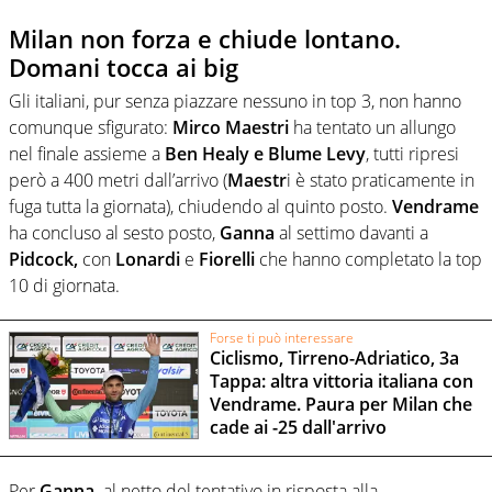
Milan non forza e chiude lontano.
Domani tocca ai big
Gli italiani, pur senza piazzare nessuno in top 3, non hanno
comunque sfigurato:
Mirco Maestri
ha tentato un allungo
nel finale assieme a
Ben Healy e Blume Levy
, tutti ripresi
però a 400 metri dall’arrivo (
Maestr
i è stato praticamente in
fuga tutta la giornata), chiudendo al quinto posto.
Vendrame
ha concluso al sesto posto,
Ganna
al settimo davanti a
Pidcock,
con
Lonardi
e
Fiorelli
che hanno completato la top
10 di giornata.
Forse ti può interessare
Ciclismo, Tirreno-Adriatico, 3a
Tappa: altra vittoria italiana con
Vendrame. Paura per Milan che
cade ai -25 dall'arrivo
Per
Ganna,
al netto del tentativo in risposta alla