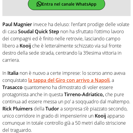
Entra nel canale WhatsApp
Paul Magnier
invece ha deluso: l’enfant prodige delle volate
di casa
Soudal Quick Step
non ha sfruttato l’ottimo lavoro
dei compagni ed è finito nelle retrovie, lasciando campo
libero a
Kooij
che è letteralmente schizzato via sul fronte
destro della sede strada, centrando la 39esima vittoria in
carriera.
In
Italia
non è nuovo a certe imprese: lo scorso anno aveva
conquistato
la tappa del Giro con arrivo a Napoli
, a
Trasacco
quantomeno ha dimostrato di voler essere
protagonista anche in questa
Tirreno-Adriatico,
che pure
continua ad essere messa un po’ a soqquadro dal maltempo.
Rick Pluimers
della
Tudor
a sorpresa s’è piazzato secondo,
unico corridore in grado di impensierire un
Kooij
apparso
comunque in totale controllo già a 50 metri dallo striscione
del traguardo.