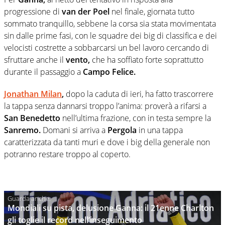
progressione di
van der Poel
nel finale, giornata tutto
sommato tranquillo, sebbene la corsa sia stata movimentata
sin dalle prime fasi, con le squadre dei big di classifica e dei
velocisti costrette a sobbarcarsi un bel lavoro cercando di
sfruttare anche il
vento,
che ha soffiato forte soprattutto
durante il passaggio a
Campo Felice.
Jonathan Milan
,
dopo la caduta di ieri, ha fatto trascorrere
la tappa senza dannarsi troppo l’anima: proverà a rifarsi a
San Benedetto
nell’ultima frazione, con in testa sempre la
Sanremo.
Domani si arriva a
Pergola
in una tappa
caratterizzata da tanti muri e dove i big della generale non
potranno restare troppo al coperto.
Mondiali su pista, delusione Ganna: il 21enne Charlton
gli toglie il record nell’inseguimento