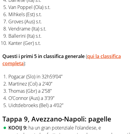
Van Poppel (Ola) s.t.
Mihkels (Est) s.t.
Groves (Aus) s.t.
Vendrame (Ita) s.t.
Ballerini (Ita) s.t.
Kanter (Ger) s.t.
Questi i primi 5 in classifica generale
(
qui la classifica
completa
):
Pogacar (Slo) in 32h59’04”
Martinez (Col) a 2’40”
Thomas (Gbr) a 2’58”
O’Connor (Aus) a 3’39”
Uidtdebroeks (Bel) a 4’02”
Tappa 9, Avezzano-Napoli: pagelle
KOOIJ 9:
ha un gran potenziale l’olandese, e