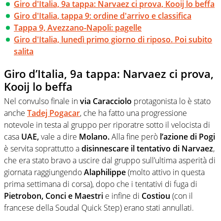
Giro d'Italia, 9a tappa: Narvaez ci prova, Kooij lo beffa
Giro d'Italia, tappa 9: ordine d'arrivo e classifica
Tappa 9, Avezzano-Napoli: pagelle
Giro d'Italia, lunedì primo giorno di riposo. Poi subito
salita
Giro d’Italia, 9a tappa: Narvaez ci prova,
Kooij lo beffa
Nel convulso finale in
via Caracciolo
protagonista lo è stato
anche
Tadej Pogacar
, che ha fatto una progressione
notevole in testa al gruppo per riporatre sotto il velocista di
casa
UAE,
vale a dire
Molano.
Alla fine però
l’azione di Pogi
è servita soprattutto a
disinnescare il tentativo di Narvaez
,
che era stato bravo a uscire dal gruppo sull’ultima asperità di
giornata raggiungendo
Alaphilippe
(molto attivo in questa
prima settimana di corsa), dopo che i tentativi di fuga di
Pietrobon, Conci e Maestri
e infine di
Costiou
(con il
francese della Soudal Quick Step) erano stati annullati.