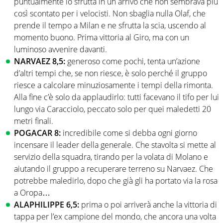
puntualmente lo sfrutta in un arrivo che non sembrava più
così scontato per i velocisti. Non sbaglia nulla Olaf, che
prende il tempo a Milan e ne sfrutta la scia, uscendo al
momento buono. Prima vittoria al Giro, ma con un
luminoso avvenire davanti.
NARVAEZ 8,5:
generoso come pochi, tenta un’azione
d’altri tempi che, se non riesce, è solo perché il gruppo
riesce a calcolare minuziosamente i tempi della rimonta.
Alla fine c’è solo da applaudirlo: tutti facevano il tifo per lui
lungo via Caracciolo, peccato solo per quei maledetti 20
metri finali.
POGACAR 8:
incredibile come si debba ogni giorno
incensare il leader della generale. Che stavolta si mette al
servizio della squadra, tirando per la volata di Molano e
aiutando il gruppo a recuperare terreno su Narvaez. Che
potrebbe maledirlo, dopo che già gli ha portato via la rosa
a Oropa…
ALAPHILIPPE 6,5:
prima o poi arriverà anche la vittoria di
tappa per l’ex campione del mondo, che ancora una volta