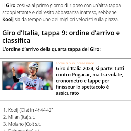
Il
Giro
così va al primo giorno di riposo con un’altra tappa
scoppiettante e dall’esito abbastanza inatteso, sebbene
Kooij
sia da tempo uno dei migliori velocisti sulla piazza.
Giro d’Italia, tappa 9: ordine d’arrivo e
classifica
L’ordine d’arrivo della quarta tappa del Giro:
Forse ti può interessare
Giro d'Italia 2024, si parte: tutti
contro Pogacar, ma tra volate,
cronometro e tappe per
finisseur lo spettacolo è
assicurato
Kooij (Ola) in 4h44’42”
Milan (Ita) s.t.
Molano (Col) s.t.
Dainese (Ita) s.t.