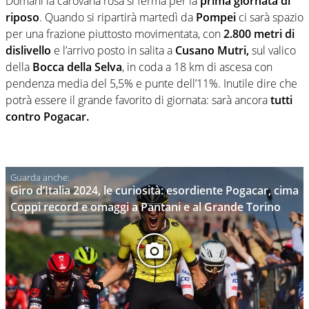
Domani la carovana rosa si ferma per la
prima giornata di
riposo
. Quando si ripartirà martedì da
Pompei
ci sarà spazio
per una frazione piuttosto movimentata, con
2.800 metri di
dislivello
e l’arrivo posto in salita a
Cusano Mutri,
sul valico
della
Bocca della Selva
, in coda a 18 km di ascesa con
pendenza media del 5,5% e punte dell’11%. Inutile dire che
potrà essere il grande favorito di giornata: sarà ancora
tutti
contro
Pogacar.
Giro d’Italia 2024, le curiosità: esordiente Pogacar, cima
Coppi record e omaggi a Pantani e al Grande Torino