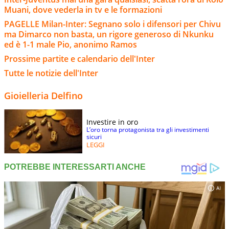
Muani, dove vederla in tv e le formazioni
PAGELLE Milan-Inter: Segnano solo i difensori per Chivu
ma Dimarco non basta, un rigore generoso di Nkunku
ed è 1-1 male Pio, anonimo Ramos
Prossime partite e calendario dell'Inter
Tutte le notizie dell'Inter
Gioielleria Delfino
Investire in oro
L’oro torna protagonista tra gli investimenti
sicuri
LEGGI