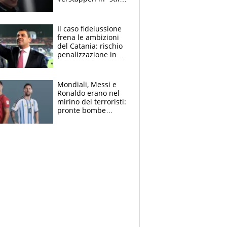
Antonelli”. Colapinto
derubato, che
attacco all’Italia
Il caso fideiussione
frena le ambizioni
del Catania: rischio
penalizzazione in
classifica, cosa
succede?
Mondiali, Messi e
Ronaldo erano nel
mirino dei terroristi:
pronte bombe
contro la Pulce