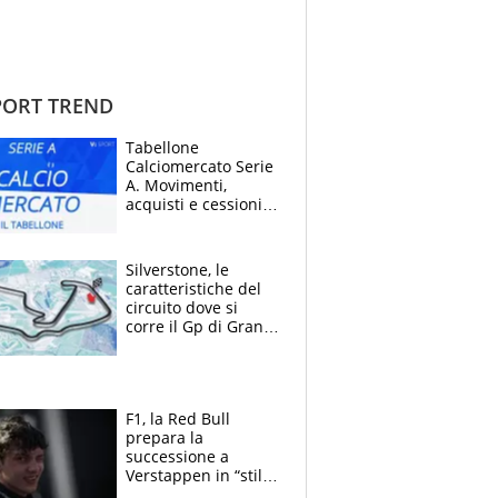
ORT TREND
Tabellone
Calciomercato Serie
A. Movimenti,
acquisti e cessioni:
estate 2026-27
Silverstone, le
caratteristiche del
circuito dove si
corre il Gp di Gran
Bretagna del
Motomondiale
F1, la Red Bull
prepara la
successione a
Verstappen in “stile
Antonelli”. Colapinto