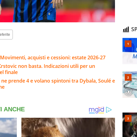
SP
eferite
Movimenti, acquisti e cessioni: estate 2026-27
stovic non basta. Indicazioni utili per un
l finale
 ne prende 4 e volano spintoni tra Dybala, Soulé e
rme