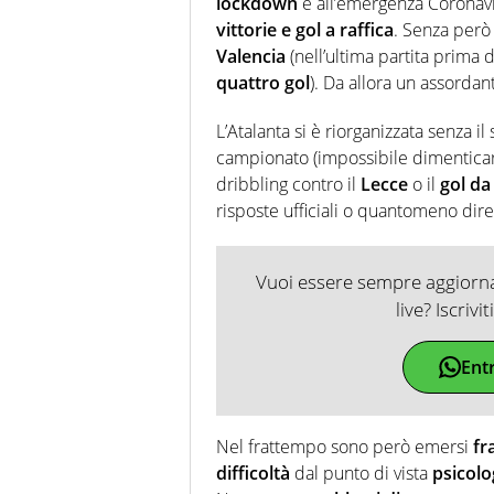
lockdown
e all’emergenza Coronavir
vittorie e gol a raffica
. Senza però 
Valencia
(nell’ultima partita prima 
quattro gol
). Da allora un assordant
L’Atalanta si è riorganizzata senza il
campionato (impossibile dimentica
dribbling contro il
Lecce
o il
gol da
risposte ufficiali o quantomeno dire
Vuoi essere sempre aggiornat
live? Iscrivi
Ent
Nel frattempo sono però emersi
fr
difficoltà
dal punto di vista
psicolo