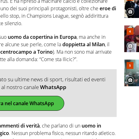
us. E ha ripreso a macinare calcio e collezionare
uno dei suoi principali protagonisti, oltre che
eroe di
dello stop, in Champions League, segnò addirittura
e silenzio.
 suo
uomo da copertina in Europa
, ma anche in
re alcune sue perle, come la
doppietta al Milan
, il
 centrocampo a Torino
). Ma non sono mai arrivate
tte alla domanda: “Come sta Ilicic?”.
o su ultime news di sport, risultati ed eventi
ti al nostro canale
WhatsApp
ra nel canale WhatsApp
ammenti di verità
, che parlano di un
uomo in
gico
. Nessun problema fisico, nessun ritardo atletico.