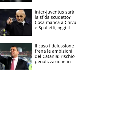
derubato, che
attacco all’Italia
Inter-Juventus sarà
la sfida scudetto?
Cosa manca a Chivu
e Spalletti, oggi il
primo antipasto
Il caso fideiussione
frena le ambizioni
del Catania: rischio
penalizzazione in
classifica, cosa
succede?