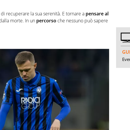
i
di recuperare la sua serenità. E tornare a
pensare al
a dalla morte. In un
percorso
che nessuno può sapere
GUI
Even