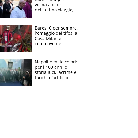
vicina anche
nell'ultimo viaggio,
la moglie Maura, i
figli e i suoi cari
circondati
Baresi 6 per sempre,
dall'affetto dei tifosi
l'omaggio dei tifosi a
Casa Milan è
commovente:
maglie, bandiere,
sciarpe, lacrime e
bigliettini
Napoli è mille colori:
per i 100 anni di
storia luci, lacrime e
fuochi d'artificio: De
Laurentiis salta al
coro anti-Juve