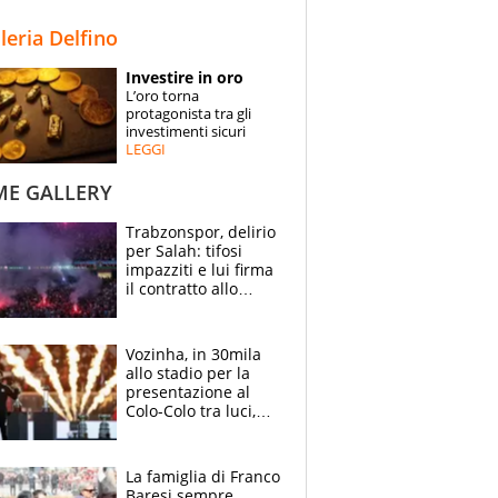
STORIE
lleria Delfino
SPECIALI
Investire in oro
L’oro torna
ESPERTI
protagonista tra gli
investimenti sicuri
LEGGI
CONTATTI
ME GALLERY
Trabzonspor, delirio
per Salah: tifosi
impazziti e lui firma
il contratto allo
stadio
Vozinha, in 30mila
allo stadio per la
presentazione al
Colo-Colo tra luci,
spettacolo, elicotteri
e paracadutisti
La famiglia di Franco
Baresi sempre