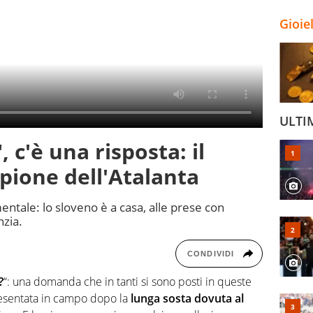
Gioie
ULTI
, c'è una risposta: il
ione dell'Atalanta
ntale: lo sloveno è a casa, alle prese con
nzia.
CONDIVIDI
?
“: una domanda che in tanti si sono posti in queste
resentata in campo dopo la
lunga sosta dovuta al