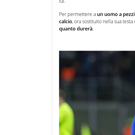
lui.
Per permettere a
un uomo a pezz
calcio
, ora sostituito nella sua test
quanto durerà
.