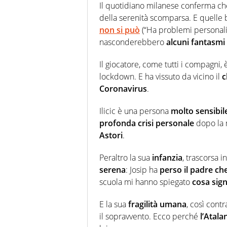
Il quotidiano milanese conferma che
della serenità scomparsa. E quelle 
non si può
(“Ha problemi personali”
nasconderebbero
alcuni fantasmi
Il giocatore, come tutti i compagni,
lockdown. E ha vissuto da vicino il
c
Coronavirus
.
Ilicic è una persona
molto sensibil
profonda crisi personale
dopo la 
Astori
.
Peraltro la sua
infanzia
, trascorsa 
serena
: Josip ha
perso il padre ch
scuola mi hanno spiegato
cosa sign
E la sua
fragilità umana
, così contr
il sopravvento. Ecco perché
l’Atala