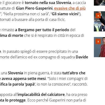
 il giocatore è
tornato nella sua Slovenia
, a caccia
battute di
Gian Piero Gasperini
,
evasive che di più
, “Nella prossima non ci sarà”, “
Gli siamo vicini
“),
tornati a bussare alla porta di casa Ilicic.
 è rimasto
a Bergamo per tutto il periodo
del
lima di morte
che si è respirato in città in epoca di
e
. In passato spiegò di essere precipitato in una
morte dell’amico ed ex compagno di squadra
Davide
in una
Slovenia
in piena guerra, è stata
tutt’altro che
e aveva appena sette mesi
. “Solo i miei compagni di
ifica la parola ‘papà’
, io non la conoscevo”, raccontò.
apposta all’
implacabilità del calciatore
, ha ora preso
nta lo protegge
. Ecco perché Gasperini non parla di