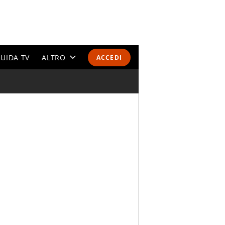
UIDA TV
ALTRO
ACCEDI
CALENDARI E CLASSIFICHE
ALTRI SPORT
MONDIALI 2026
OLIMPIADI
GOSSIP
LIFESTYLE