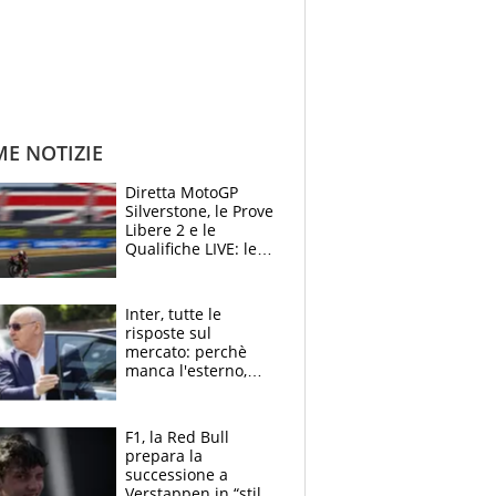
ME NOTIZIE
Diretta MotoGP
Silverstone, le Prove
Libere 2 e le
Qualifiche LIVE: le
Aprilia vogliono la
conferma in prima
fila
Inter, tutte le
risposte sul
mercato: perchè
manca l'esterno,
perchè Romero è
sfumato, quale è il
vero obiettivo di
F1, la Red Bull
Marotta
prepara la
successione a
Verstappen in “stile